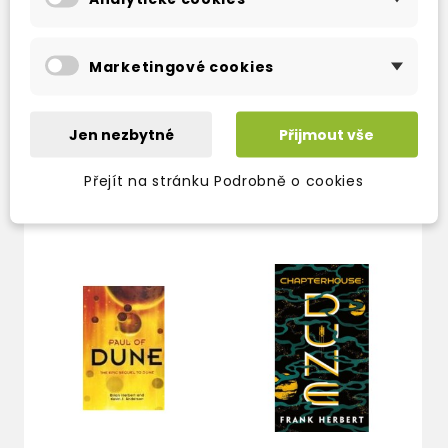
Marketingové cookies
DUNE
CHILDREN OF DUNE
2-3 týdny
2-3 týdny
Jen nezbytné
Přijmout vše
220 Kč
229 Kč
259 Kč
-15%
269 Kč
-15%
Přejít na stránku Podrobně o cookies