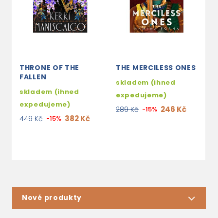
THRONE OF THE
THE MERCILESS ONES
T
FALLEN
skladem (ihned
2
skladem (ihned
expedujeme)
2
expedujeme)
246 Kč
289 Kč
-15%
382 Kč
449 Kč
-15%
Nové produkty