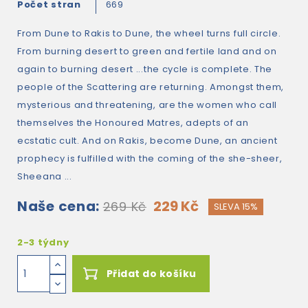
Počet stran
669
From Dune to Rakis to Dune, the wheel turns full circle.
From burning desert to green and fertile land and on
again to burning desert ...the cycle is complete. The
people of the Scattering are returning. Amongst them,
mysterious and threatening, are the women who call
themselves the Honoured Matres, adepts of an
ecstatic cult. And on Rakis, become Dune, an ancient
prophecy is fulfilled with the coming of the she-sheer,
Sheeana ...
Naše cena:
229 Kč
269 Kč
SLEVA 15%
2-3 týdny
Přidat do košíku