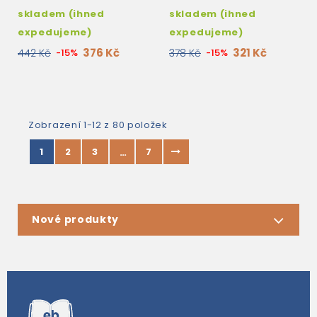
skladem (ihned
skladem (ihned
expedujeme)
expedujeme)
376 Kč
321 Kč
442 Kč
-15%
378 Kč
-15%
Zobrazení 1-12 z 80 položek
1
2
3
7
…
Nové produkty