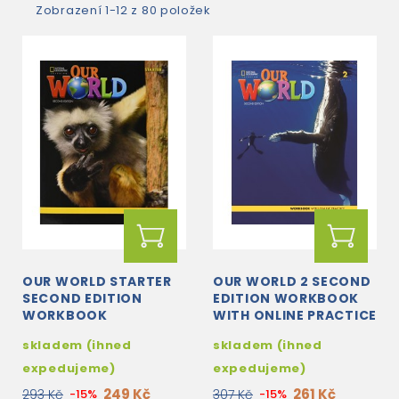
Zobrazení 1-12 z 80 položek
OUR WORLD STARTER
OUR WORLD 2 SECOND
SECOND EDITION
EDITION WORKBOOK
WORKBOOK
WITH ONLINE PRACTICE
(12 MONTHS)
skladem (ihned
skladem (ihned
expedujeme)
expedujeme)
249 Kč
261 Kč
293 Kč
-15%
307 Kč
-15%