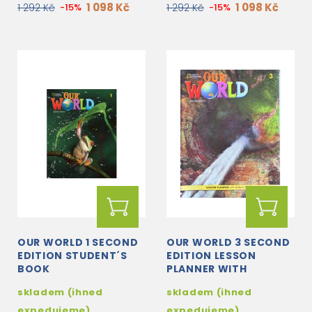
1 098 Kč
1 098 Kč
1 292 Kč
-15%
1 292 Kč
-15%
OUR WORLD 1 SECOND
OUR WORLD 3 SECOND
EDITION STUDENT´S
EDITION LESSON
BOOK
PLANNER WITH
STUDENT´S BOOK
skladem (ihned
skladem (ihned
AUDIO CD AND DVD
expedujeme)
expedujeme)