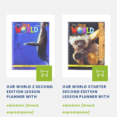
OUR WORLD 2 SECOND
OUR WORLD STARTER
EDITION LESSON
SECOND EDITION
PLANNER WITH
LESSON PLANNER WITH
STUDENT´S BOOK
STUDENT´S BOOK
skladem (ihned
skladem (ihned
AUDIO CD AND DVD
AUDIO CD AND DVD
expedujeme)
expedujeme)