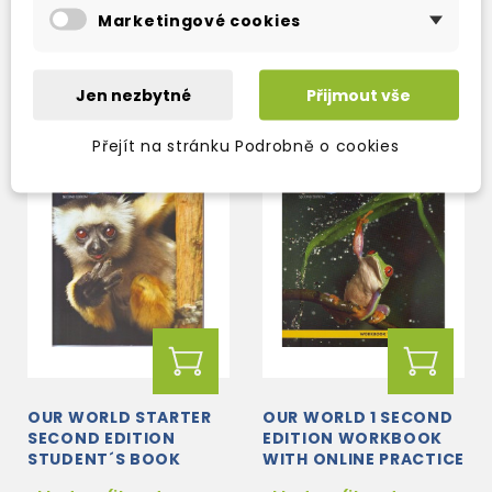
expedujeme)
expedujeme)
Marketingové cookies
1 098 Kč
249 Kč
1 292 Kč
-15%
293 Kč
-15%
Jen nezbytné
Přijmout vše
Přejít na stránku Podrobně o cookies
OUR WORLD STARTER
OUR WORLD 1 SECOND
SECOND EDITION
EDITION WORKBOOK
STUDENT´S BOOK
WITH ONLINE PRACTICE
(12 MONTHS)