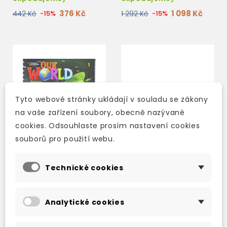
376 Kč
1 098 Kč
442 Kč
-15%
1 292 Kč
-15%
Tyto webové stránky ukládají v souladu se zákony
na vaše zařízení soubory, obecně nazývané
cookies. Odsouhlaste prosím nastavení cookies
souborů pro použití webu.
Technické cookies
OUR WORLD 1 SECOND
OUR WORLD 3 SECOND
EDITION LESSON
EDITION WORKBOOK
Analytické cookies
PLANNER WITH
STUDENT´S BOOK
skladem (ihned
skladem (ihned
AUDIO CD AND DVD