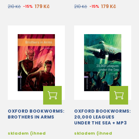
179 Kč
179 Kč
210 Kč
-15%
210 Kč
-15%
OXFORD BOOKWORMS:
OXFORD BOOKWORMS:
BROTHERS IN ARMS
20,000 LEAGUES
UNDER THE SEA + MP3
AUDIO DOWNLOAD
skladem (ihned
skladem (ihned