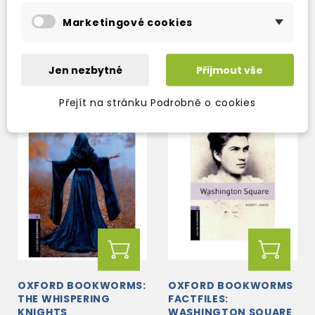
skladem (ihned
skladem (ihned
Marketingové cookies
expedujeme)
expedujeme)
179 Kč
179 Kč
210 Kč
-15%
210 Kč
-15%
Jen nezbytné
Přijmout vše
Přejít na stránku Podrobně o cookies
OXFORD BOOKWORMS:
OXFORD BOOKWORMS
THE WHISPERING
FACTFILES:
KNIGHTS
WASHINGTON SQUARE