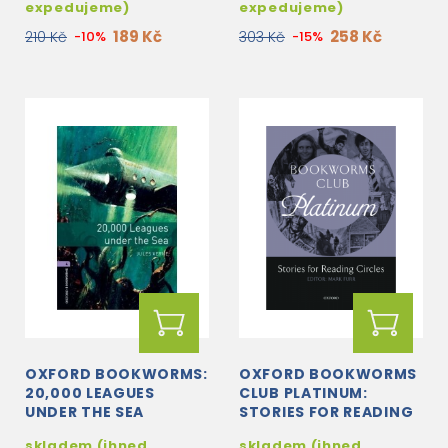
expedujeme)
expedujeme)
189 Kč
258 Kč
210 Kč
-10%
303 Kč
-15%
OXFORD BOOKWORMS:
OXFORD BOOKWORMS
20,000 LEAGUES
CLUB PLATINUM:
UNDER THE SEA
STORIES FOR READING
CIRCLES
skladem (ihned
skladem (ihned