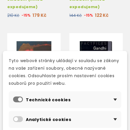
expedujeme)
expedujeme)
179 Kč
122 Kč
210 Kč
-15%
144 Kč
-15%
Tyto webové stránky ukládají v souladu se zákony
na vaše zařízení soubory, obecně nazývané
cookies. Odsouhlaste prosím nastavení cookies
souborů pro použití webu.
Technické cookies
OXFORD BOOKWORMS:
OXFORD BOOKWORMS
THE PRICE OF PEACE -
FACTFILES: GANDHI
Analytické cookies
STORIES FROM AFRICA