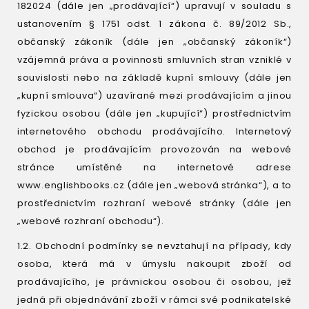
182024 (dále jen „prodávající“) upravují v souladu s
ustanovením § 1751 odst. 1 zákona č. 89/2012 Sb.,
občanský zákoník (dále jen „občanský zákoník“)
vzájemná práva a povinnosti smluvních stran vzniklé v
souvislosti nebo na základě kupní smlouvy (dále jen
„kupní smlouva“) uzavírané mezi prodávajícím a jinou
fyzickou osobou (dále jen „kupující“) prostřednictvím
internetového obchodu prodávajícího. Internetový
obchod je prodávajícím provozován na webové
stránce umístěné na internetové adrese
www.englishbooks.cz (dále jen „webová stránka“), a to
prostřednictvím rozhraní webové stránky (dále jen
„webové rozhraní obchodu“).
1.2. Obchodní podmínky se nevztahují na případy, kdy
osoba, která má v úmyslu nakoupit zboží od
prodávajícího, je právnickou osobou či osobou, jež
jedná při objednávání zboží v rámci své podnikatelské