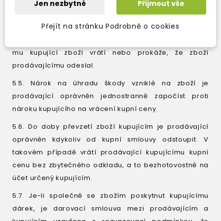
způsobem, pokud s tím kupující bude souhlasit a
Jen nezbytné
Přijmout vše
nevzniknou tím kupujícímu další náklady. Odstoupí-li
Přejít na stránku Podrobně o cookies
kupující od kupní smlouvy, prodávající není povinen
vrátit přijaté peněžní prostředky kupujícímu dříve, než
mu kupující zboží vrátí nebo prokáže, že zboží
prodávajícímu odeslal.
5.5. Nárok na úhradu škody vzniklé na zboží je
prodávající oprávněn jednostranně započíst proti
nároku kupujícího na vrácení kupní ceny.
5.6. Do doby převzetí zboží kupujícím je prodávající
oprávněn kdykoliv od kupní smlouvy odstoupit. V
takovém případě vrátí prodávající kupujícímu kupní
cenu bez zbytečného odkladu, a to bezhotovostně na
účet určený kupujícím.
5.7. Je-li společně se zbožím poskytnut kupujícímu
dárek, je darovací smlouva mezi prodávajícím a