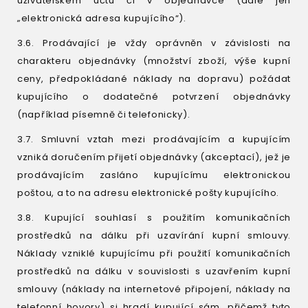
uživatelském účtu či v objednávce (dále jen
„elektronická adresa kupujícího“).
3.6. Prodávající je vždy oprávněn v závislosti na
charakteru objednávky (množství zboží, výše kupní
ceny, předpokládané náklady na dopravu) požádat
kupujícího o dodatečné potvrzení objednávky
(například písemně či telefonicky).
3.7. Smluvní vztah mezi prodávajícím a kupujícím
vzniká doručením přijetí objednávky (akceptací), jež je
prodávajícím zasláno kupujícímu elektronickou
poštou, a to na adresu elektronické pošty kupujícího.
3.8. Kupující souhlasí s použitím komunikačních
prostředků na dálku při uzavírání kupní smlouvy.
Náklady vzniklé kupujícímu při použití komunikačních
prostředků na dálku v souvislosti s uzavřením kupní
smlouvy (náklady na internetové připojení, náklady na
telefonní hovory) si hradí kupující sám, přičemž tyto