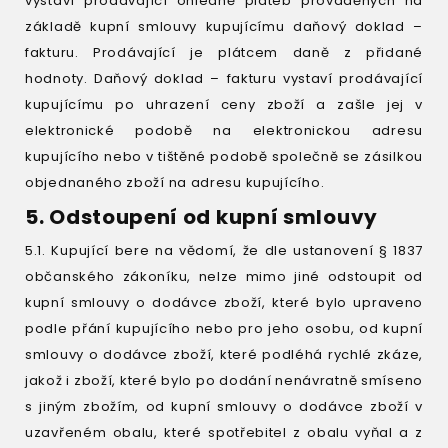
vystaví prodávající ohledně plateb prováděných na
základě kupní smlouvy kupujícímu daňový doklad –
fakturu. Prodávající je plátcem daně z přidané
hodnoty. Daňový doklad – fakturu vystaví prodávající
kupujícímu po uhrazení ceny zboží a zašle jej v
elektronické podobě na elektronickou adresu
kupujícího nebo v tištěné podobě společně se zásilkou
objednaného zboží na adresu kupujícího.
5. Odstoupení od kupní smlouvy
5.1. Kupující bere na vědomí, že dle ustanovení § 1837
občanského zákoníku, nelze mimo jiné odstoupit od
kupní smlouvy o dodávce zboží, které bylo upraveno
podle přání kupujícího nebo pro jeho osobu, od kupní
smlouvy o dodávce zboží, které podléhá rychlé zkáze,
jakož i zboží, které bylo po dodání nenávratně smíseno
s jiným zbožím, od kupní smlouvy o dodávce zboží v
uzavřeném obalu, které spotřebitel z obalu vyňal a z