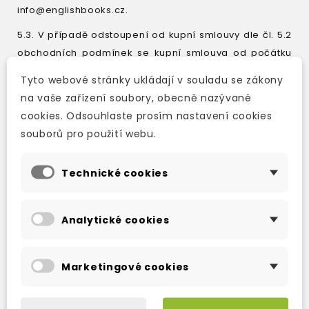
info@englishbooks.cz.
5.3. V případě odstoupení od kupní smlouvy dle čl. 5.2
obchodních podmínek se kupní smlouva od počátku
ruší. Zboží musí být prodávajícímu vráceno do čtrnácti
Tyto webové stránky ukládají v souladu se zákony
(14) dnů od odstoupení od smlouvy prodávajícímu.
na vaše zařízení soubory, obecně nazývané
Odstoupí-li kupující od kupní smlouvy, nese kupující
cookies. Odsouhlaste prosím nastavení cookies
náklady spojené s navrácením zboží prodávajícímu, a
souborů pro použití webu.
to i v tom případě, kdy zboží nemůže být vráceno pro
svou povahu obvyklou poštovní cestou.
Technické cookies
5.4. V případě odstoupení od smlouvy dle čl. 5.2
obchodních podmínek vrátí prodávající peněžní
Analytické cookies
prostředky přijaté od kupujícího do čtrnácti (14) dnů od
odstoupení od kupní smlouvy kupujícím, a to stejným
způsobem, jakým je prodávající od kupujícího přijal.
Marketingové cookies
Prodávající je taktéž oprávněn vrátit plnění poskytnuté
kupujícím již při vrácení zboží kupujícím či jiným