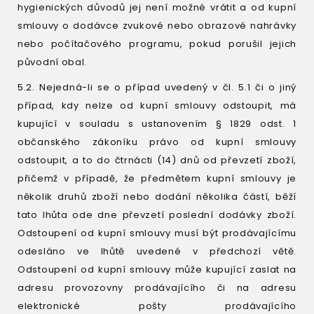
hygienických důvodů jej není možné vrátit a od kupní
smlouvy o dodávce zvukové nebo obrazové nahrávky
nebo počítačového programu, pokud porušil jejich
původní obal.
5.2. Nejedná-li se o případ uvedený v čl. 5.1 či o jiný
případ, kdy nelze od kupní smlouvy odstoupit, má
kupující v souladu s ustanovením § 1829 odst. 1
občanského zákoníku právo od kupní smlouvy
odstoupit, a to do čtrnácti (14) dnů od převzetí zboží,
přičemž v případě, že předmětem kupní smlouvy je
několik druhů zboží nebo dodání několika částí, běží
tato lhůta ode dne převzetí poslední dodávky zboží.
Odstoupení od kupní smlouvy musí být prodávajícímu
odesláno ve lhůtě uvedené v předchozí větě.
Odstoupení od kupní smlouvy může kupující zaslat na
adresu provozovny prodávajícího či na adresu
elektronické pošty prodávajícího