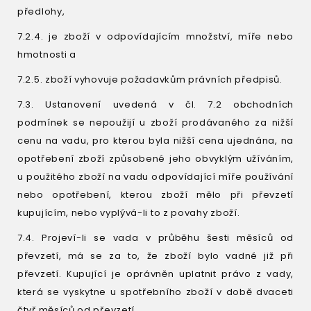
předlohy,
7.2.4. je zboží v odpovídajícím množství, míře nebo
hmotnosti a
7.2.5. zboží vyhovuje požadavkům právních předpisů.
7.3. Ustanovení uvedená v čl. 7.2 obchodních
podmínek se nepoužijí u zboží prodávaného za nižší
cenu na vadu, pro kterou byla nižší cena ujednána, na
opotřebení zboží způsobené jeho obvyklým užíváním,
u použitého zboží na vadu odpovídající míře používání
nebo opotřebení, kterou zboží mělo při převzetí
kupujícím, nebo vyplývá-li to z povahy zboží.
7.4. Projeví-li se vada v průběhu šesti měsíců od
převzetí, má se za to, že zboží bylo vadné již při
převzetí. Kupující je oprávněn uplatnit právo z vady,
která se vyskytne u spotřebního zboží v době dvaceti
čtyř měsíců od převzetí.