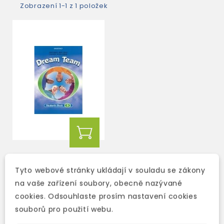
Zobrazení 1-1 z 1 položek
DREAM TEAM 3
STUDENT'S BOOK
Tyto webové stránky ukládají v souladu se zákony
na vaše zařízení soubory, obecně nazývané
skladem (ihned
cookies. Odsouhlaste prosím nastavení cookies
expedujeme)
souborů pro použití webu.
279 Kč
328 Kč
-15%