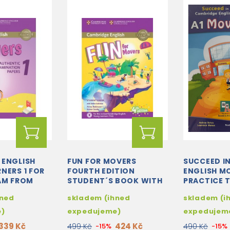
 ENGLISH
FUN FOR MOVERS
SUCCEED I
NERS 1 FOR
FOURTH EDITION
ENGLISH M
AM FROM
STUDENT´S BOOK WITH
PRACTICE T
RS
AUDIO WITH ONLINE
STUDY STU
hned
skladem (ihned
skladem (i
 BOOK
ACTIVITIES
e)
expedujeme)
expedujem
339 Kč
424 Kč
499 Kč
-15%
490 Kč
-15%