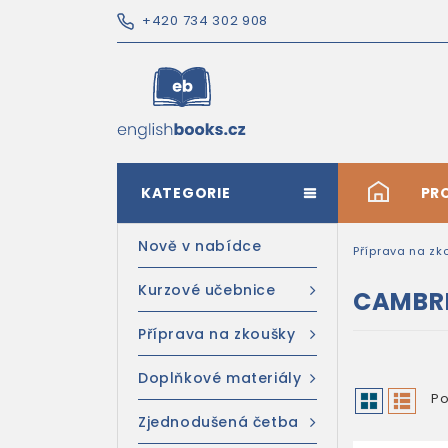
+420 734 302 908
KATEGORIE
#
PR
Nově v nabídce
Příprava na zk
Kurzové učebnice
CAMBRI
Příprava na zkoušky
Doplňkové materiály
Po
Zjednodušená četba