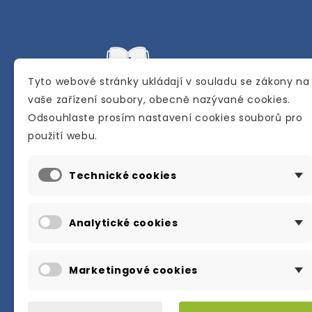
Tyto webové stránky ukládají v souladu se zákony na
vaše zařízení soubory, obecně nazývané cookies.
Odsouhlaste prosím nastavení cookies souborů pro
Internetové a kamenné knihkupectví se
použití webu.
sídlem v Berouně. Specializuje se na pro
materiálů určených pro studium a výuku
Technické cookies
anglického jazyka.
Karly Machové 48 Beroun 266 01
Analytické cookies
+420 734 302 908
info@englishbooks.cz
Marketingové cookies