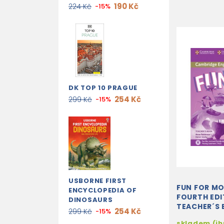
190 Kč
224 Kč
-15%
DK TOP 10 PRAGUE
254 Kč
299 Kč
-15%
USBORNE FIRST
FUN FOR M
ENCYCLOPEDIA OF
FOURTH EDI
DINOSAURS
TEACHER´S
254 Kč
299 Kč
-15%
DOWNLOADA
skladem (i