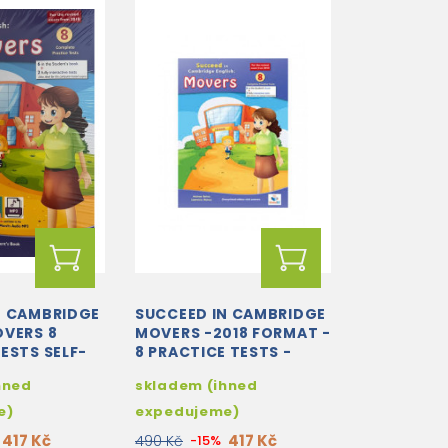
N CAMBRIDGE
SUCCEED IN CAMBRIDGE
OVERS 8
MOVERS -2018 FORMAT -
ESTS SELF-
8 PRACTICE TESTS -
DENT'S BOOK
TEACHER'S EDITION
hned
skladem (ihned
WITH CD &...
e)
expedujeme)
417 Kč
417 Kč
490 Kč
-15%