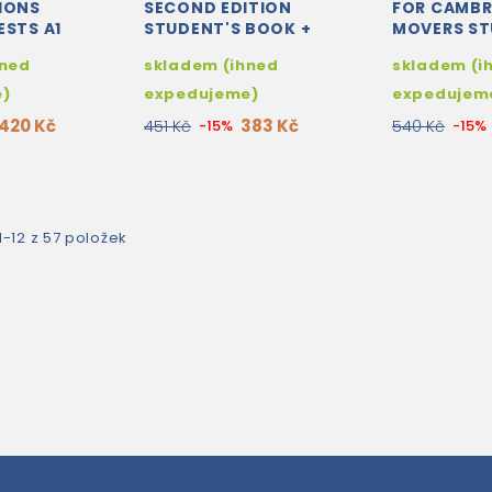
IONS
SECOND EDITION
FOR CAMBR
ESTS A1
STUDENT'S BOOK +
MOVERS ST
CK UPDATED
AUDIO DOWNLOAD
BOOK WIT
hned
skladem (ihned
skladem (i
ITH AUDIO
ANSWERS W
e)
expedujeme)
expedujem
420 Kč
383 Kč
451 Kč
-15%
540 Kč
-15%
-12 z 57 položek