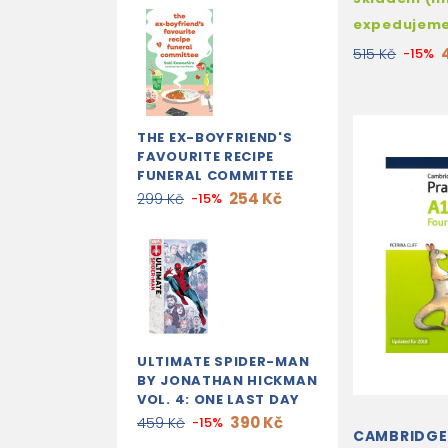
expedujem
515 Kč
-15%
THE EX-BOYFRIEND'S
FAVOURITE RECIPE
FUNERAL COMMITTEE
254 Kč
299 Kč
-15%
ULTIMATE SPIDER-MAN
BY JONATHAN HICKMAN
VOL. 4: ONE LAST DAY
390 Kč
459 Kč
-15%
CAMBRIDGE