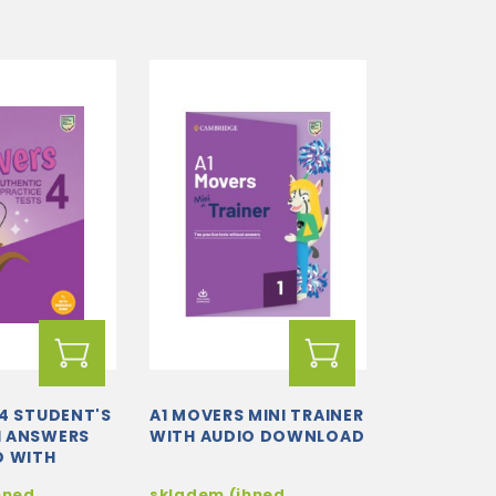
 4 STUDENT'S
A1 MOVERS MINI TRAINER
H ANSWERS
WITH AUDIO DOWNLOAD
O WITH
BANK:
hned
skladem (ihned