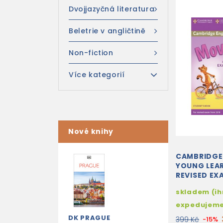
Dvojjazyčná literatura
Beletrie v angličtině
Non-fiction
Více kategorií
Nové knihy
CAMBRIDGE
YOUNG LEAR
REVISED EX
2018 MOVE
skladem (i
STUDENT'S
expedujem
DK PRAGUE
399 Kč
-15%