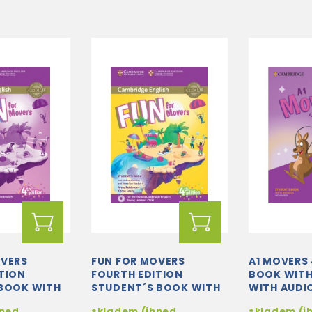
OVERS
FUN FOR MOVERS
A1 MOVERS
TION
FOURTH EDITION
BOOK WIT
 BOOK WITH
STUDENT´S BOOK WITH
WITH AUDI
BLE AUDIO
HOME FUN BOOKLET
RESOURCE 
hned
skladem (ihned
skladem (i