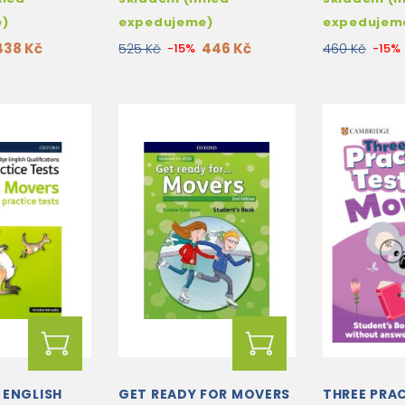
AND ONLINE ACTIVITIES
AUTHENTIC
TESTS
e)
expedujeme)
expedujem
438 Kč
446 Kč
525 Kč
-15%
460 Kč
-15%
 ENGLISH
GET READY FOR MOVERS
THREE PRA