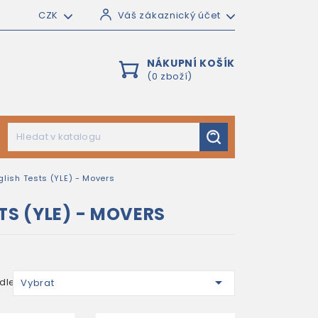
CZK
Váš zákaznický účet
NÁKUPNÍ KOŠÍK
(0 zboží)
lish Tests (YLE) - Movers
S (YLE) - MOVERS

dle:
Vybrat