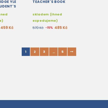
IDGE YLE
TEACHER´S BOOK
UDENT'S
HOUT
hned
skladem (ihned
ITH AUDIO
e)
expedujeme)
459 Kč
485 Kč
570 Kč
-15%
1
2
3
5
…