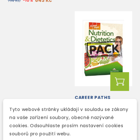
643 Kč
714 Kč
-10%
CAREER PATHS
NUTRITION &
Tyto webové stránky ukládají v souladu se zákony
DIETETICS - TEACHER'S
BOOK + STUDENT'S
na vaše zařízení soubory, obecně nazývané
2-3 týdny
BOOK + CROSS-
cookies. Odsouhlaste prosím nastavení cookies
PLATFORM
621 Kč
730 Kč
-15%
APPLICATION...
souborů pro použití webu.