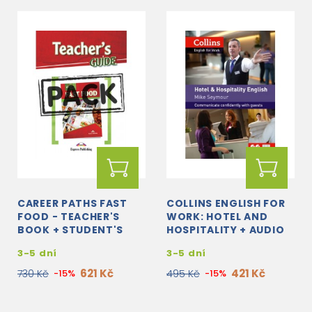
CAREER PATHS FAST
COLLINS ENGLISH FOR
FOOD - TEACHER'S
WORK: HOTEL AND
BOOK + STUDENT'S
HOSPITALITY + AUDIO
BOOK + CROSS-
CDS
3-5 dní
3-5 dní
PLATFORM
APPLICATION WITH
621 Kč
421 Kč
730 Kč
-15%
495 Kč
-15%
AUDIO CD