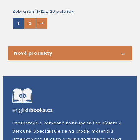
Zobrazení 1-12 z 20 položek
1
2
Nové produkty
Internetové a kamenné knihkupectví se sídlem v
Berouně. Specializuje se na prodej materiálů
určených pro studium a výuku anglického jazyka.