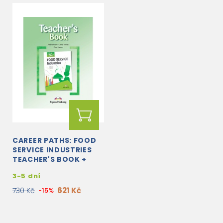
CAREER PATHS: FOOD
SERVICE INDUSTRIES
TEACHER'S BOOK +
STUDENT'S BOOK +
3-5 dní
CROSS-PLATFORM...
621 Kč
730 Kč
-15%