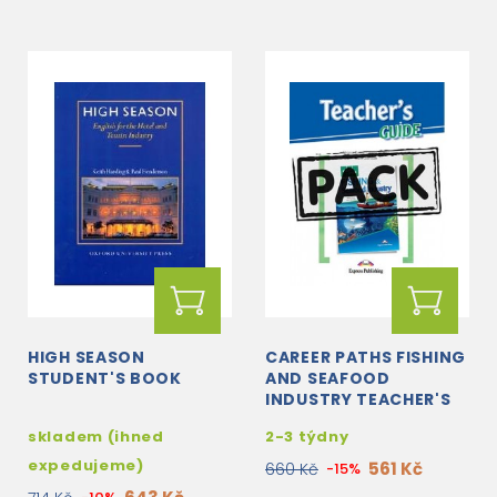
HIGH SEASON
CAREER PATHS FISHING
STUDENT'S BOOK
AND SEAFOOD
INDUSTRY TEACHER'S
BOOK + STUDENT'S
skladem (ihned
2-3 týdny
BOOK + CROSS-
PLATFORM...
expedujeme)
561 Kč
660 Kč
-15%