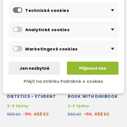
Technické cookies
Analytické cookies
Marketingové cookies
Jen nezbytné
Přijmout vše
Přejít na stránku Podrobně o cookies
CAREER PATHS
CAREER PATHS FAST
NUTRITION &
FOOD - STUDENT´S
DIETETICS - STUDENT
BOOK WITH DIGIBOOK
´S BOOK WITH
APP.
2-3 týdny
2-3 týdny
DIGIBOOK APP.
468 Kč
468 Kč
550 Kč
-15%
550 Kč
-15%