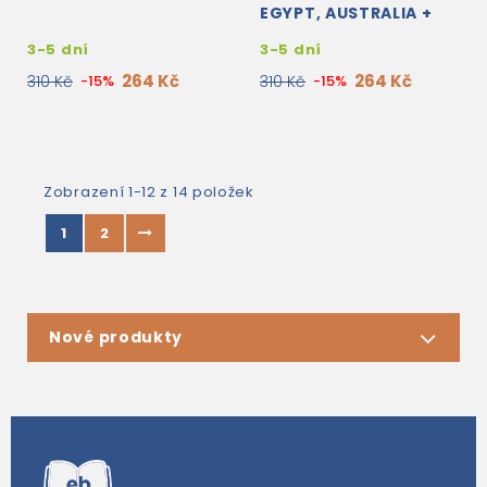
EGYPT, AUSTRALIA +
ONLINE ACCESS
3-5 dní
3-5 dní
264 Kč
264 Kč
310 Kč
-15%
310 Kč
-15%
Zobrazení 1-12 z 14 položek
1
2
Nové produkty