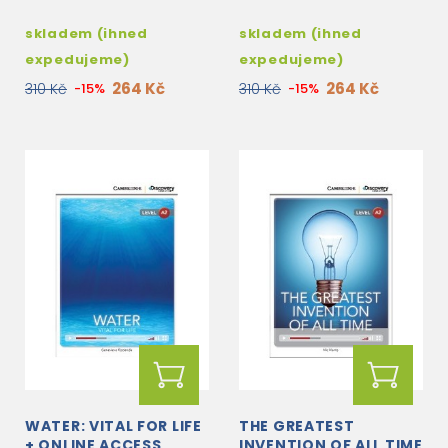
skladem (ihned
skladem (ihned
expedujeme)
expedujeme)
264 Kč
264 Kč
310 Kč
-15%
310 Kč
-15%
WATER: VITAL FOR LIFE
THE GREATEST
+ ONLINE ACCESS
INVENTION OF ALL TIME