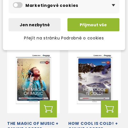
FROM SHARK ATTACK
STORY OF PIZZA +
Marketingové cookies
TO LIGHTNING STRIKE
ONLINE ACCESS
+ ONLINE ACCESS
3-5 dní
3-5 dní
Jen nezbytné
Přijmout vše
264 Kč
264 Kč
310 Kč
-15%
310 Kč
-15%
Přejít na stránku Podrobně o cookies
THE MAGIC OF MUSIC +
HOW COOL IS COLD! +