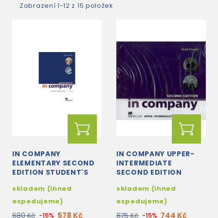
Zobrazení 1-12 z 15 položek
IN COMPANY
IN COMPANY UPPER-
ELEMENTARY SECOND
INTERMEDIATE
EDITION STUDENT'S
SECOND EDITION
BOOK + CD-ROM
CLASS AUDIO CD
skladem (ihned
skladem (ihned
expedujeme)
expedujeme)
578 Kč
744 Kč
680 Kč
-15%
875 Kč
-15%