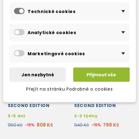
Technické cookies
Analytické cookies
Marketingové cookies
Jen nezbytné
Přijmout vše
Přejít na stránku Podrobně o cookies
IN COMPANY UPPER-
IN COMPANY UPPER-
INTERMEDIATE
INTERMEDIATE
SECOND EDITION
SECOND EDITION
TEACHER'S BOOK
STUDENT'S BOOK +
3-5 dní
2-3 týdny
CD-ROM
808 Kč
799 Kč
950 Kč
-15%
940 Kč
-15%