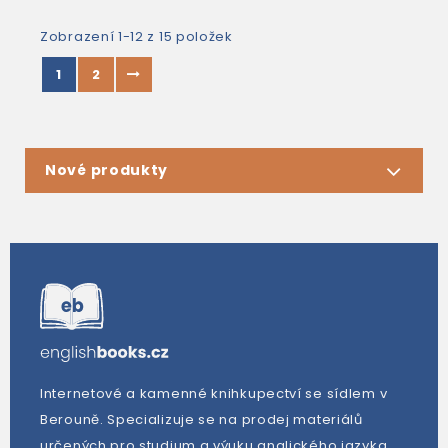
Zobrazení 1-12 z 15 položek
1
2
Nové produkty
Internetové a kamenné knihkupectví se sídlem v
Berouně. Specializuje se na prodej materiálů
určených pro studium a výuku anglického jazyka.