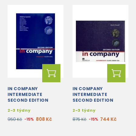
IN COMPANY
IN COMPANY
INTERMEDIATE
INTERMEDIATE
SECOND EDITION
SECOND EDITION
TEACHER'S BOOK
CLASS AUDIO CD
2-3 týdny
2-3 týdny
808 Kč
744 Kč
950 Kč
-15%
875 Kč
-15%