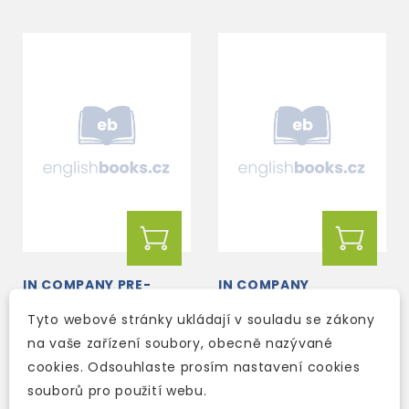
IN COMPANY PRE-
IN COMPANY
INTERMEDIATE
ELEMENTARY SECOND
Tyto webové stránky ukládají v souladu se zákony
SECOND EDITION
EDITION PRACTICE
PRACTICE ONLINE
ONLINE
na vaše zařízení soubory, obecně nazývané
3-5 dní
3-5 dní
cookies. Odsouhlaste prosím nastavení cookies
578 Kč
578 Kč
680 Kč
-15%
680 Kč
-15%
souborů pro použití webu.