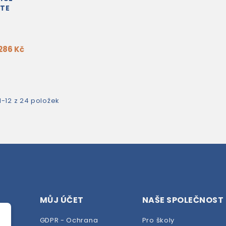
ATE
K
286 Kč
1-12 z 24 položek
MŮJ ÚČET
NAŠE SPOLEČNOST
GDPR - Ochrana
Pro školy