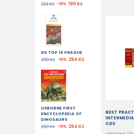
190 Kč
224 Kč
-15%
DK TOP 10 PRAGUE
254 Kč
299 Kč
-15%
USBORNE FIRST
BEST PRACT
ENCYCLOPEDIA OF
INTERMEDIA
DINOSAURS
CDS
254 Kč
299 Kč
-15%
skladem (i