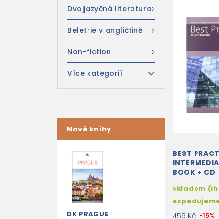
Dvojjazyčná literatura
Beletrie v angličtině
Non-fiction
Více kategorií
Nové knihy
BEST PRACT
INTERMEDI
BOOK + CD
skladem (i
expedujem
DK PRAGUE
455 Kč
-15%