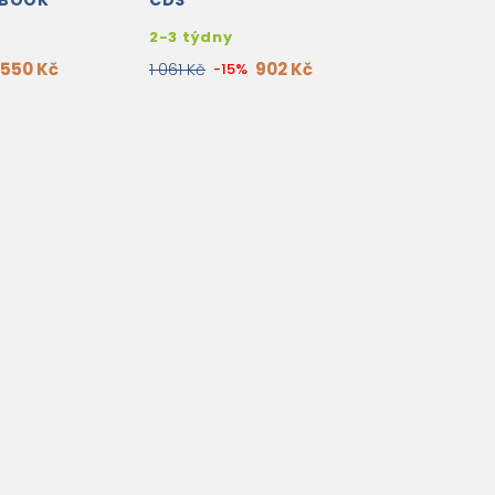
 BOOK
CDS
2-3 týdny
550 Kč
902 Kč
1 061 Kč
-15%