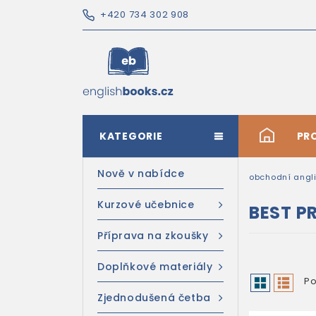
+420 734 302 908
KATEGORIE
#
PR
Nově v nabídce
obchodní angli
Kurzové učebnice
BEST P
Příprava na zkoušky
Doplňkové materiály
Po
Zjednodušená četba