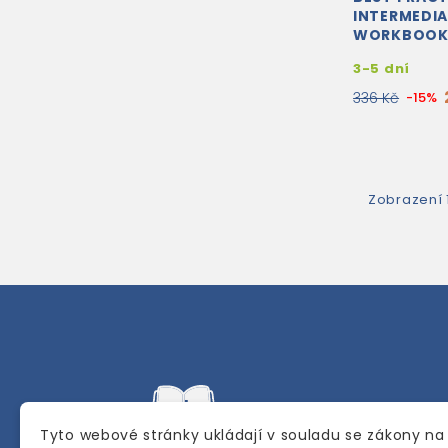
INTERMEDI
WORKBOO
3-5 dní
336 Kč
-15%
Zobrazení 
Tyto webové stránky ukládají v souladu se zákony na