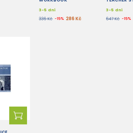
WORKBOOK
TEACHER'S
3-5 dní
3-5 dní
286 Kč
336 Kč
-15%
647 Kč
-15%
ICE