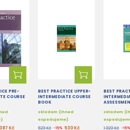
ICE PRE-
BEST PRACTICE UPPER-
BEST PRAC
ATE COURSE
INTERMEDIATE COURSE
INTERMEDI
BOOK
ASSESSMEN
EXAM VIEW
hned
skladem (ihned
skladem (i
e)
expedujeme)
expedujem
387 Kč
530 Kč
623 Kč
-15%
1 320 Kč
-15