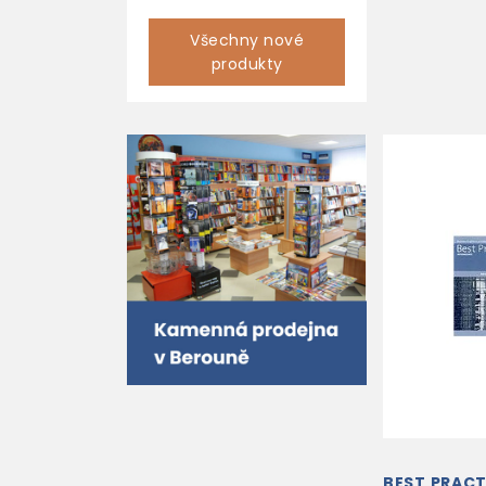
Všechny nové
produkty
BEST PRACT