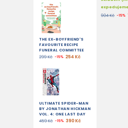
expedujem
904 Kč
-15%
THE EX-BOYFRIEND'S
FAVOURITE RECIPE
FUNERAL COMMITTEE
254 Kč
299 Kč
-15%
ULTIMATE SPIDER-MAN
BY JONATHAN HICKMAN
VOL. 4: ONE LAST DAY
390 Kč
459 Kč
-15%