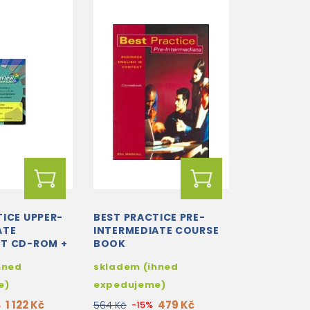
TICE UPPER-
BEST PRACTICE PRE-
ATE
INTERMEDIATE COURSE
T CD-ROM +
BOOK
hned
skladem (ihned
e)
expedujeme)
1 122 Kč
479 Kč
%
564 Kč
-15%