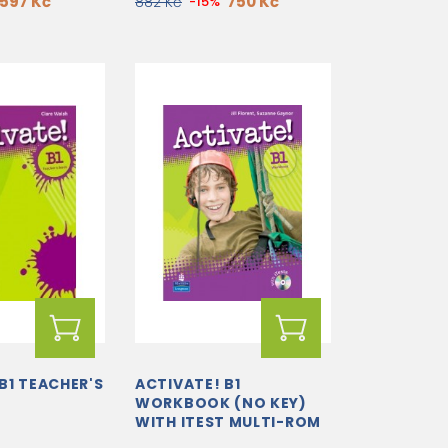
597 Kč
750 Kč
882 Kč
-15%
B1 TEACHER'S
ACTIVATE! B1
WORKBOOK (NO KEY)
WITH ITEST MULTI-ROM