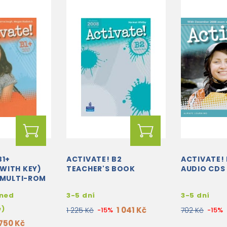
B1+
ACTIVATE! B2
ACTIVATE! 
WITH KEY)
TEACHER'S BOOK
AUDIO CDS
 MULTI-ROM
hned
3-5 dní
3-5 dní
e)
1 041 Kč
1 225 Kč
-15%
702 Kč
-15%
750 Kč