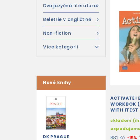
Dvojjazyčná literatura
Beletrie v angličtině
Non-fiction
Více kategorií
Nové knihy
ACTIVATE! 
WORKBOK (
WITH ITEST
skladem (i
expedujem
DK PRAGUE
882 Kč
-15%