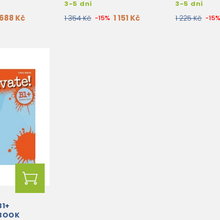
3-5 dní
3-5 dní
688 Kč
1 151 Kč
1 354 Kč
-15%
1 225 Kč
-15
B1+
 BOOK