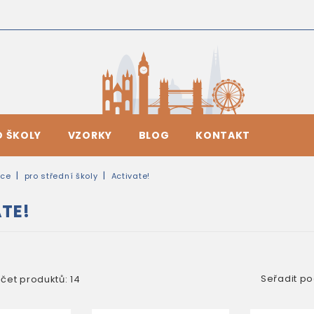
O ŠKOLY
VZORKY
BLOG
KONTAKT
ice
pro střední školy
Activate!
TE!
Seřadit po
čet produktů: 14