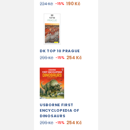
190 Kč
224 Kč
-15%
DK TOP 10 PRAGUE
254 Kč
299 Kč
-15%
USBORNE FIRST
ENCYCLOPEDIA OF
DINOSAURS
254 Kč
299 Kč
-15%