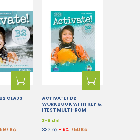
B2 CLASS
ACTIVATE! B2
WORKBOOK WITH KEY &
ITEST MULTI-ROM
3-5 dní
597 Kč
750 Kč
882 Kč
-15%