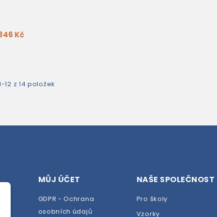
346 Kč
-12 z 14 položek
MŮJ ÚČET
NAŠE SPOLEČNOST
GDPR - Ochrana
Pro školy
osobních údajů
Vzorky