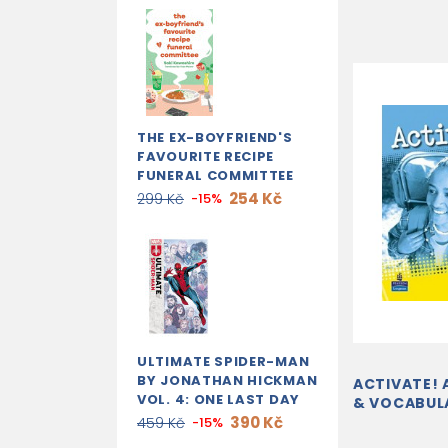
THE EX-BOYFRIEND'S
FAVOURITE RECIPE
FUNERAL COMMITTEE
254 Kč
299 Kč
-15%
ULTIMATE SPIDER-MAN
BY JONATHAN HICKMAN
ACTIVATE!
VOL. 4: ONE LAST DAY
& VOCABUL
390 Kč
459 Kč
-15%