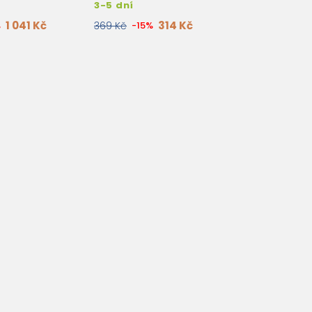
3-5 dní
1 041 Kč
314 Kč
%
369 Kč
-15%