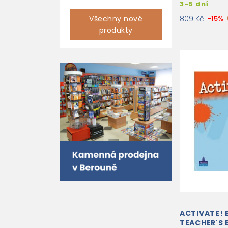
3-5 dní
Všechny nové
809 Kč
-15%
produkty
ACTIVATE! 
TEACHER'S