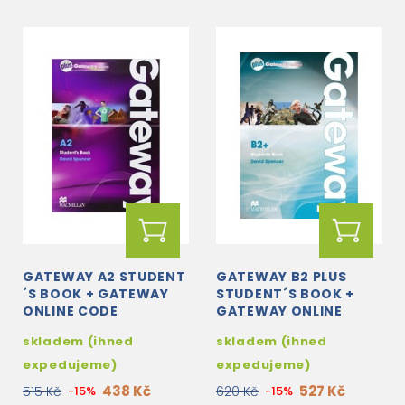
GATEWAY A2 STUDENT
GATEWAY B2 PLUS
´S BOOK + GATEWAY
STUDENT´S BOOK +
ONLINE CODE
GATEWAY ONLINE
CODE
skladem (ihned
skladem (ihned
expedujeme)
expedujeme)
438 Kč
527 Kč
515 Kč
-15%
620 Kč
-15%