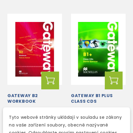
GATEWAY B2
GATEWAY B1 PLUS
WORKBOOK
CLASS CDS
skladem (ihned
Tyto webové stránky ukládají v souladu se zákony
skladem (ihned
expedujeme)
na vaše zařízení soubory, obecně nazývané
expedujeme)
cookies. Odsouhlaste prosím nastavení cookies