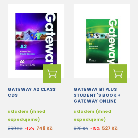
GATEWAY A2 CLASS
GATEWAY B1 PLUS
CDS
STUDENT´S BOOK +
GATEWAY ONLINE
CODE
skladem (ihned
skladem (ihned
expedujeme)
expedujeme)
748 Kč
527 Kč
880 Kč
-15%
620 Kč
-15%