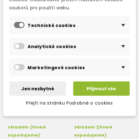
276 Kč
748 Kč
325 Kč
-15%
880 Kč
-15%
souborů pro použití webu.
Technické cookies
Analytické cookies
Marketingové cookies
Jen nezbytné
Přijmout vše
Přejít na stránku Podrobně o cookies
GATEWAY B1 PLUS
GATEWAY B1 PLUS
WORKBOOK
STUDENT´S BOOK
skladem (ihned
skladem (ihned
expedujeme)
expedujeme)