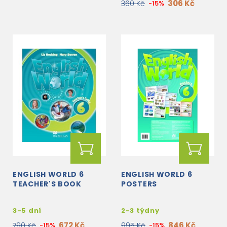
306 Kč
360 Kč
-15%
ENGLISH WORLD 6
ENGLISH WORLD 6
TEACHER'S BOOK
POSTERS
3-5 dní
2-3 týdny
672 Kč
846 Kč
790 Kč
-15%
995 Kč
-15%