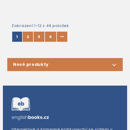
Zobrazení 1-12 z 46 položek
1
2
3
4
Nové produkty
Internetové a kamenné knihkupectví se sídlem v