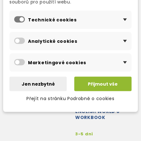
souborů pro použití webu.
expedujeme)
361 Kč
425 Kč
-15%
361 Kč
425 Kč
-15%
Technické cookies
Analytické cookies
Marketingové cookies
Jen nezbytné
Přijmout vše
Přejít na stránku Podrobně o cookies
ENGLISH WORLD 6
WORKBOOK
3-5 dní