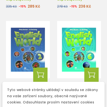
285 Kč
236 Kč
335 Kč
-15%
278 Kč
-15%
ENGLISH WORLD 2
ENGLISH WORLD 6
Tyto webové stránky ukládají v souladu se zákony
PUPIL'S BOOK
PUPIL'S BOOK
na vaše zařízení soubory, obecně nazývané
cookies. Odsouhlaste prosím nastavení cookies
skladem (ihned
3-5 dní