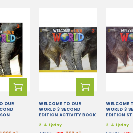
O OUR
WELCOME TO OUR
WELCOME 
ECOND
WORLD 3 SECOND
WORLD 3 S
SSON
EDITION ACTIVITY BOOK
EDITION S
BOOK WITH
2-4 týdny
2-4 týdny
PRACTICE