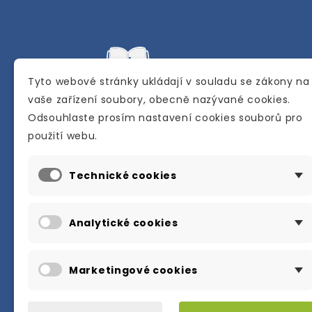
Tyto webové stránky ukládají v souladu se zákony na
vaše zařízení soubory, obecně nazývané cookies.
Odsouhlaste prosím nastavení cookies souborů pro
Internetové a kamenné knihkupectví se
použití webu.
sídlem v Berouně. Specializuje se na pro
materiálů určených pro studium a výuku
Technické cookies
anglického jazyka.
Karly Machové 48 Beroun 266 01
Analytické cookies
+420 734 302 908
info@englishbooks.cz
Marketingové cookies