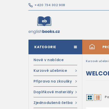
+420 734 302 908
KATEGORIE
#
PR
Nově v nabídce
Kurzové učebn
Kurzové učebnice
WELCO
Příprava na zkoušky
Doplňkové materiály
Po
Zjednodušená četba