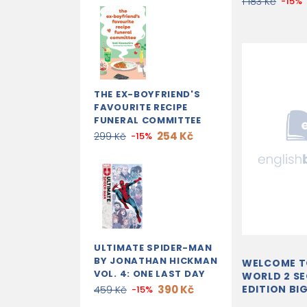
1 183 Kč
-15%
THE EX-BOYFRIEND'S
FAVOURITE RECIPE
FUNERAL COMMITTEE
254 Kč
299 Kč
-15%
ULTIMATE SPIDER-MAN
BY JONATHAN HICKMAN
WELCOME T
VOL. 4: ONE LAST DAY
WORLD 2 S
390 Kč
EDITION BI
459 Kč
-15%