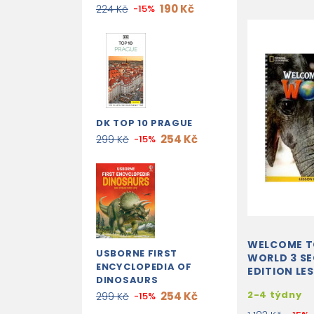
190 Kč
224 Kč
-15%
DK TOP 10 PRAGUE
254 Kč
299 Kč
-15%
WELCOME T
USBORNE FIRST
WORLD 3 S
ENCYCLOPEDIA OF
EDITION LE
DINOSAURS
PLANNER
2-4 týdny
254 Kč
299 Kč
-15%