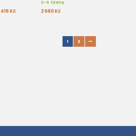
2-4 týdny
415 Kč
2 560 Kč
1
2