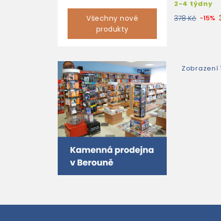
2-4 týdny
Všechny nové
378 Kč
-15%
produkty
Zobrazení 