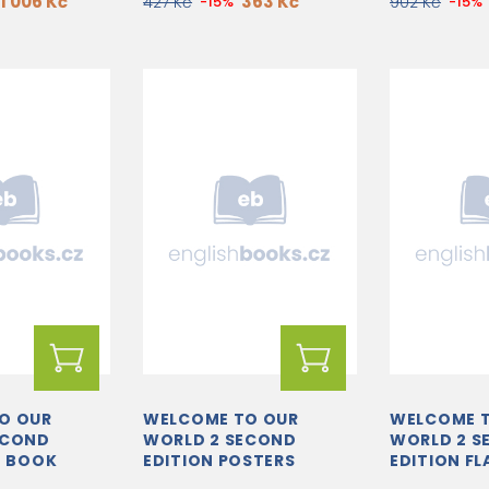
1 006 Kč
363 Kč
427 Kč
-15%
902 Kč
-15%
O OUR
WELCOME TO OUR
WELCOME 
ECOND
WORLD 2 SECOND
WORLD 2 S
G BOOK
EDITION POSTERS
EDITION F