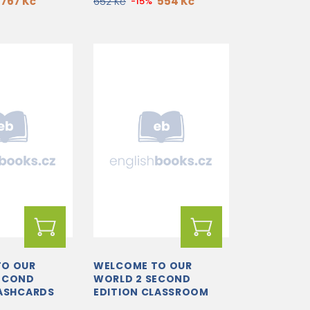
767 Kč
554 Kč
652 Kč
-15%
TO OUR
WELCOME TO OUR
ECOND
WORLD 2 SECOND
LASHCARDS
EDITION CLASSROOM
PRESENTATION TOOL