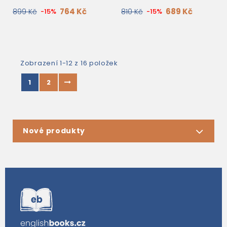
764 Kč
689 Kč
899 Kč
-15%
810 Kč
-15%
Zobrazení 1-12 z 16 položek
1
2
Nové produkty