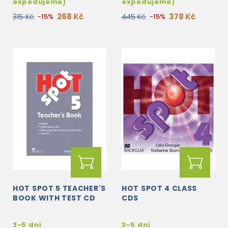
expedujeme)
expedujeme)
268 Kč
378 Kč
315 Kč
-15%
445 Kč
-15%
HOT SPOT 5 TEACHER'S
HOT SPOT 4 CLASS
BOOK WITH TEST CD
CDS
3-5 dní
3-5 dní