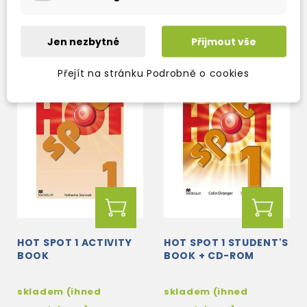
268 Kč
378 Kč
315 Kč
-15%
445 Kč
-15%
Jen nezbytné
Přijmout vše
Přejít na stránku Podrobně o cookies
HOT SPOT 1 ACTIVITY
HOT SPOT 1 STUDENT'S
BOOK
BOOK + CD-ROM
skladem (ihned
skladem (ihned