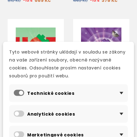
689 Kč
378 Kč
810 Kč
-15%
445 Kč
-15%
Tyto webové stránky ukládají v souladu se zákony
na vaše zařízení soubory, obecně nazývané
cookies. Odsouhlaste prosím nastavení cookies
souborů pro použití webu.
Technické cookies
HOT SPOT 2 ACTIVITY
HOT SPOT 4
BOOK
STUDENT'S BOOK +
Analytické cookies
CD-ROM
skladem (ihned
skladem (ihned
expedujeme)
expedujeme)
Marketingové cookies