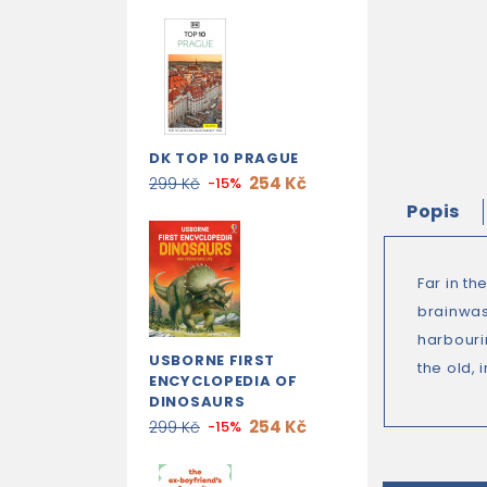
DK TOP 10 PRAGUE
254 Kč
299 Kč
-15%
Popis
Far in th
brainwas
harbouri
USBORNE FIRST
the old, 
ENCYCLOPEDIA OF
DINOSAURS
254 Kč
299 Kč
-15%