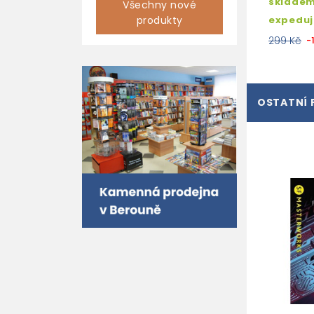
skladem
Všechny nové
produkty
expedu
299 Kč
-
OSTATNÍ 