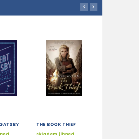
 GATSBY
THE BOOK THIEF
PENGUIN BOOK
ANIMAL FARM
hned
skladem (ihned