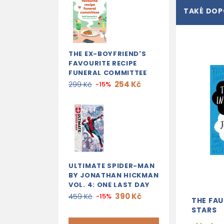
TAKÉ DO
THE EX-BOYFRIEND'S
FAVOURITE RECIPE
FUNERAL COMMITTEE
254 Kč
299 Kč
-15%
ULTIMATE SPIDER-MAN
BY JONATHAN HICKMAN
VOL. 4: ONE LAST DAY
390 Kč
459 Kč
-15%
THE FAU
STARS