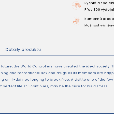
Rychlé a spoleh
Přes 300 výdejn
Kamenná prodej
Možnost výměny
Detaily produktu
e future, the World Controllers have created the ideal society.
hing and recreational sex and drugs all its members are ha
ng an ill-defined longing to break free. A visit to one of the 
imperfect life still continues, may be the cure for his distress...