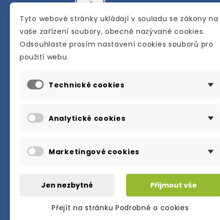
Tyto webové stránky ukládají v souladu se zákony na
vaše zařízení soubory, obecně nazývané cookies.
Odsouhlaste prosím nastavení cookies souborů pro
Internetové a kamenné knihkupectví se
použití webu.
sídlem v Berouně. Specializuje se na pro
materiálů určených pro studium a výuku
Technické cookies
anglického jazyka.
Karly Machové 48 Beroun 266 01
Analytické cookies
+420 734 302 908
info@englishbooks.cz
Marketingové cookies
Jen nezbytné
Přijmout vše
Přejít na stránku Podrobně o cookies
© 2026・englishbooks.cz・all rights res