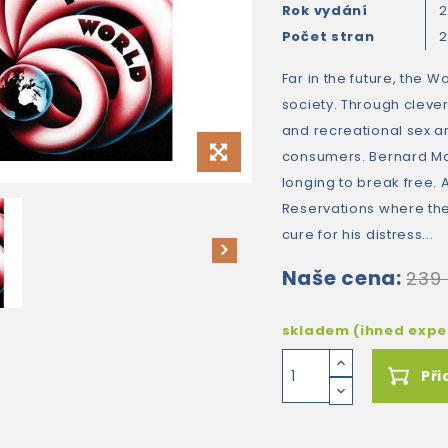
Rok vydání
2
Počet stran
Far in the future, the 
society. Through cleve
and recreational sex a
consumers. Bernard Ma
longing to break free. 
Reservations where the 
cure for his distress...
Naše cena:
239
skladem (ihned exp
Při