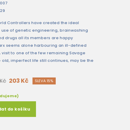
007
229
World Controllers have created the ideal
r use of genetic engineering, brainwashing
nd drugs all its members are happy
rx seems alone harbouring an ill-defined
A visit to one of the few remaining Savage
old, imperfect life still continues, may be the
203 Kč
 Kč
SLEVA 15%
edujeme)
dat do košíku