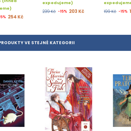
 (ihned
expedujeme)
expedujem
jeme)
203 Kč
239 Kč
-15%
199 Kč
-15%
254 Kč
15%
PRODUKTY VE STEJNÉ KATEGORII