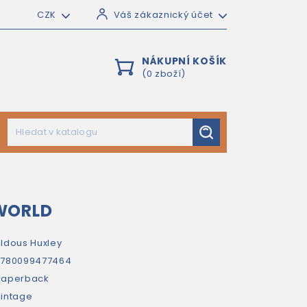
CZK
Váš zákaznický účet
NÁKUPNÍ KOŠÍK
(0 zboží)
WORLD
ldous Huxley
9780099477464
paperback
intage