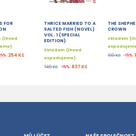
S FOR
THRICE MARRIED TO A
THE SHEPHE
ON
SALTED FISH (NOVEL)
CROWN
VOL. 1 (SPECIAL
 (ihned
skladem (i
EDITION)
jeme)
expedujem
Skladem (ihned
254 Kč
15%
199 Kč
-15%
expedujeme)
637 Kč
749 Kč
-15%
MŮJ ÚČET
NAŠE SPOLEČNOST