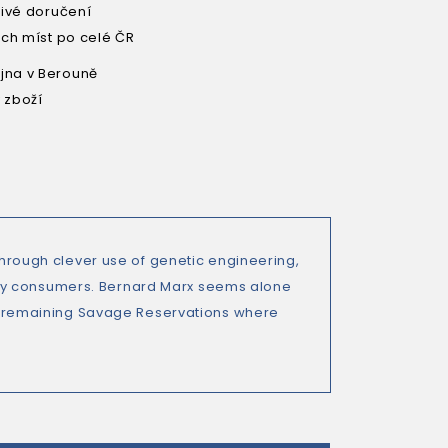
livé doručení
ích míst po celé ČR
na v Berouně
 zboží
 Through clever use of genetic engineering,
ppy consumers. Bernard Marx seems alone
few remaining Savage Reservations where