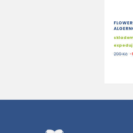
FLOWER
ALGERN
skladem
expedu
299 Kč
-