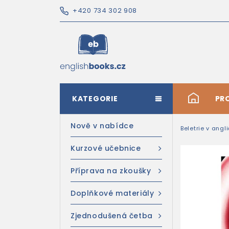
+420 734 302 908
KATEGORIE
#
PR
Nově v nabídce
Beletrie v angl
Kurzové učebnice
Příprava na zkoušky
Doplňkové materiály
Zjednodušená četba