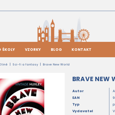
O ŠKOLY
VZORKY
BLOG
KONTAKT
ičtině
Sci-fi a fantasy
Brave New World
BRAVE NEW 
Autor
A
EAN
Typ
Vydavatel
V