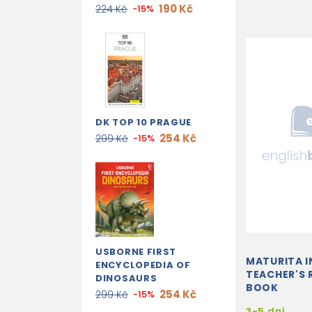
190 Kč
224 Kč
-15%
DK TOP 10 PRAGUE
254 Kč
299 Kč
-15%
USBORNE FIRST
MATURITA I
ENCYCLOPEDIA OF
TEACHER'S 
DINOSAURS
BOOK
254 Kč
299 Kč
-15%
3-5 dní