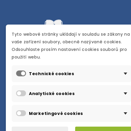
Tyto webové stránky ukládají v souladu se zákony na
vaše zařízení soubory, obecně nazývané cookies.
Odsouhlaste prosím nastavení cookies souborů pro
Internetové a kamenné knihkupectví se
použití webu.
sídlem v Berouně. Specializuje se na pro
materiálů určených pro studium a výuku
Technické cookies
anglického jazyka.
Karly Machové 48 Beroun 266 01
Analytické cookies
+420 734 302 908
info@englishbooks.cz
Marketingové cookies