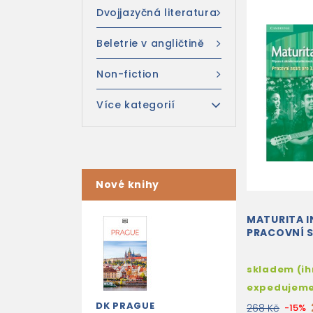
Dvojjazyčná literatura
Beletrie v angličtině
Non-fiction
Více kategorií
Nové knihy
MATURITA I
PRACOVNÍ S
skladem (i
expedujem
DK PRAGUE
268 Kč
-15%