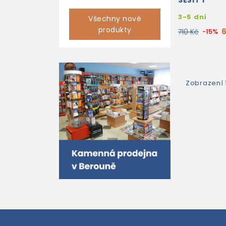
SEŠIT 1
3-5 dní
Všechny nové
produkty
710 Kč
-15%
Zobrazení 