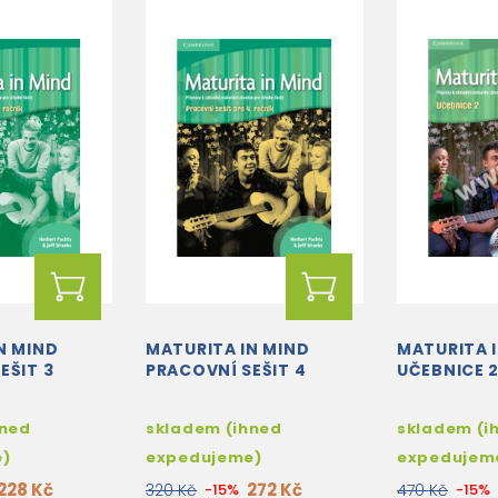
N MIND
MATURITA IN MIND
MATURITA 
EŠIT 3
PRACOVNÍ SEŠIT 4
UČEBNICE 
hned
skladem (ihned
skladem (i
e)
expedujeme)
expedujem
228 Kč
272 Kč
320 Kč
-15%
470 Kč
-15%