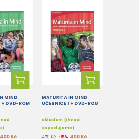
IN MIND
MATURITA IN MIND
2 + DVD-ROM
UČEBNICE 1 + DVD-ROM
hned
skladem (ihned
e)
expedujeme)
400 Kč
400 Kč
470 Kč
-15%