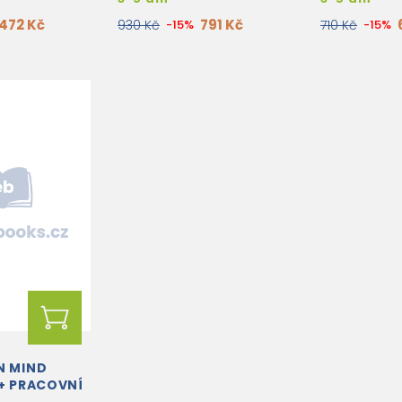
472 Kč
791 Kč
930 Kč
-15%
710 Kč
-15%
N MIND
 + PRACOVNÍ