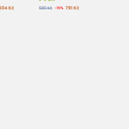
604 Kč
791 Kč
930 Kč
-15%