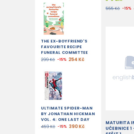
555 Kč
-15%
THE EX-BOYFRIEND'S
FAVOURITE RECIPE
FUNERAL COMMITTEE
254 Kč
299 Kč
-15%
ULTIMATE SPIDER-MAN
BY JONATHAN HICKMAN
VOL. 4: ONE LAST DAY
MATURITA I
390 Kč
459 Kč
-15%
UČEBNICE 1