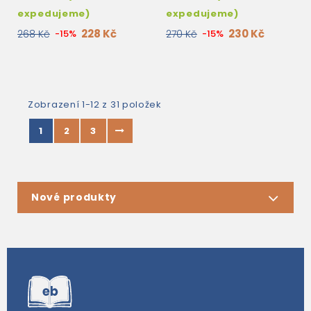
expedujeme)
expedujeme)
228 Kč
230 Kč
268 Kč
-15%
270 Kč
-15%
Zobrazení 1-12 z 31 položek
1
2
3
Nové produkty