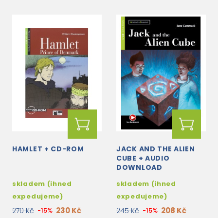
HAMLET + CD-ROM
JACK AND THE ALIEN
CUBE + AUDIO
DOWNLOAD
skladem (ihned
skladem (ihned
expedujeme)
expedujeme)
230 Kč
208 Kč
270 Kč
-15%
245 Kč
-15%