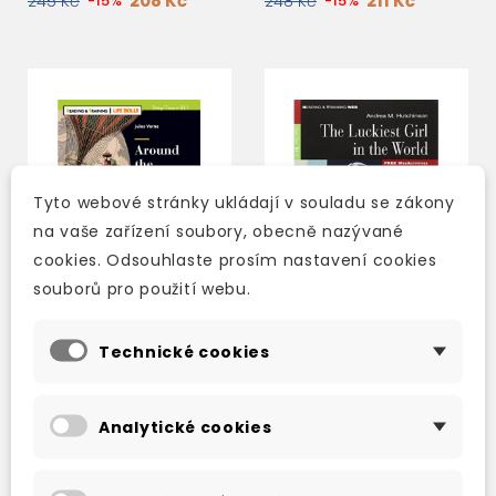
208 Kč
211 Kč
245 Kč
-15%
248 Kč
-15%
Tyto webové stránky ukládají v souladu se zákony
na vaše zařízení soubory, obecně nazývané
cookies. Odsouhlaste prosím nastavení cookies
souborů pro použití webu.
Technické cookies
AROUND THE WORLD IN
THE LUCKIEST GIRL IN
EIGHTY DAYS + AUDIO
THE WORLD + AUDIO
DOWNLOAD
DOWNLOAD
Analytické cookies
skladem (ihned
skladem (ihned
expedujeme)
expedujeme)