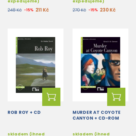
expedujeme)
expedujeme)
211 Kč
230 Kč
248 Kč
-15%
270 Kč
-15%
ROB ROY + CD
MURDER AT COYOTE
CANYON + CD-ROM
skladem (ihned
skladem (ihned