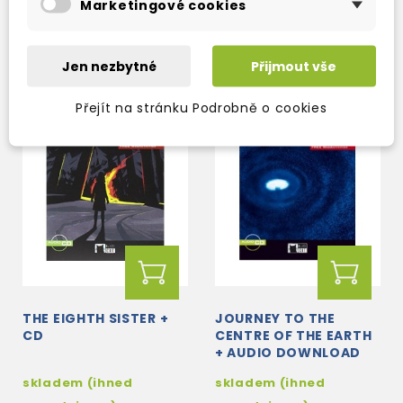
Marketingové cookies
230 Kč
237 Kč
270 Kč
-15%
279 Kč
-15%
Jen nezbytné
Přijmout vše
Přejít na stránku Podrobně o cookies
THE EIGHTH SISTER +
JOURNEY TO THE
CD
CENTRE OF THE EARTH
+ AUDIO DOWNLOAD
skladem (ihned
skladem (ihned