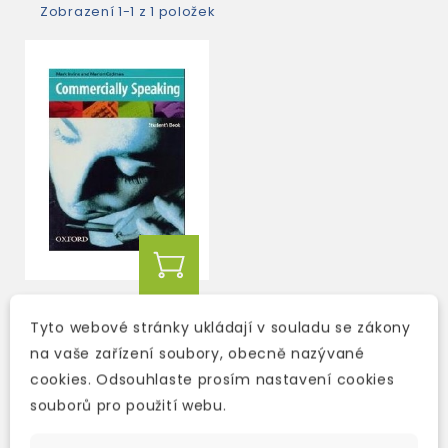
Zobrazení 1-1 z 1 položek
COMMERCIALLY
Tyto webové stránky ukládají v souladu se zákony
SPEAKING STUDENT'S
na vaše zařízení soubory, obecně nazývané
BOOK
cookies. Odsouhlaste prosím nastavení cookies
2-3 týdny
souborů pro použití webu.
455 Kč
535 Kč
-15%