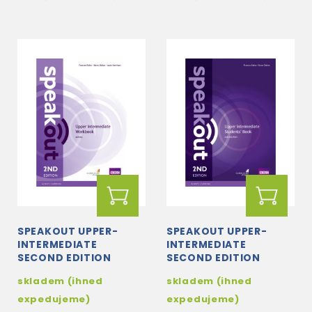
SPEAKOUT UPPER-
SPEAKOUT UPPER-
INTERMEDIATE
INTERMEDIATE
SECOND EDITION
SECOND EDITION
WORKBOOK WITH KEY
STUDENT'S BOOK +
skladem (ihned
skladem (ihned
DVD-ROM
expedujeme)
expedujeme)