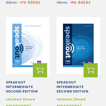
530 Kč
642 Kč
639 Kč
-17%
755 Kč
-15%
SPEAKOUT
SPEAKOUT
INTERMEDIATE
INTERMEDIATE
SECOND EDITION
SECOND EDITION
WORKBOOK WITH KEY
STUDENT´S BOOK
skladem (ihned
skladem (ihned
WITH ACTIVE BOOK
WITH DVD
expedujeme)
expedujeme)