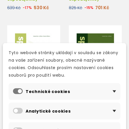
530 Kč
701 Kč
639 Kč
-17%
825 Kč
-15%
Tyto webové stránky ukládají v souladu se zákony
na vaše zařízení soubory, obecně nazývané
cookies. Odsouhlaste prosím nastavení cookies
souborů pro použití webu.
Technické cookies
SPEAKOUT PRE-
SPEAKOUT PRE-
INTERMEDIATE
INTERMEDIATE
Analytické cookies
SECOND EDITION
SECOND EDITION
WORKBOOK WITH KEY
STUDENT'S BOOK
skladem (ihned
skladem (ihned
WITH ACTIVE BOOK