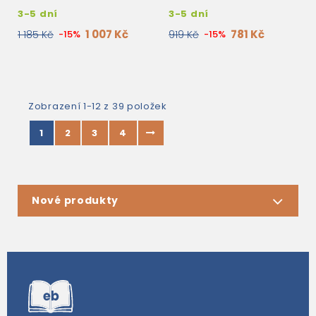
PACK
3-5 dní
3-5 dní
1 007 Kč
781 Kč
1 185 Kč
-15%
919 Kč
-15%
Zobrazení 1-12 z 39 položek
1
2
3
4
Nové produkty