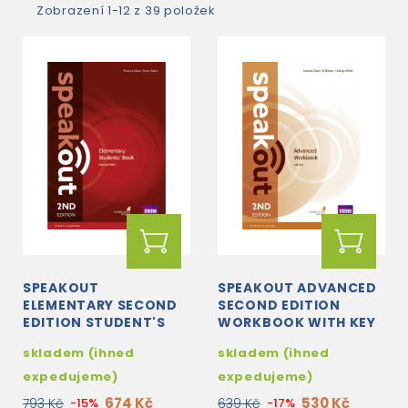
Zobrazení 1-12 z 39 položek
SPEAKOUT
SPEAKOUT ADVANCED
ELEMENTARY SECOND
SECOND EDITION
EDITION STUDENT'S
WORKBOOK WITH KEY
BOOK + DVD-ROM
skladem (ihned
skladem (ihned
expedujeme)
expedujeme)
674 Kč
530 Kč
793 Kč
-15%
639 Kč
-17%