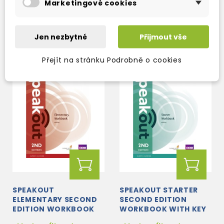
Marketingové cookies
WITH DVD
expedujeme)
expedujeme)
530 Kč
701 Kč
639 Kč
-17%
825 Kč
-15%
Jen nezbytné
Přijmout vše
Přejít na stránku Podrobně o cookies
SPEAKOUT
SPEAKOUT STARTER
ELEMENTARY SECOND
SECOND EDITION
EDITION WORKBOOK
WORKBOOK WITH KEY
WITH KEY