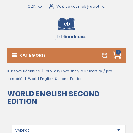
CZK
Váš zákaznický účet
0
KATEGORIE
Kurzové učebnice
pro jazykové školy a univerzity / pro
dospělé
World English Second Edition
WORLD ENGLISH SECOND
EDITION

Vybrat