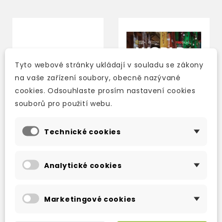
Tyto webové stránky ukládají v souladu se zákony
na vaše zařízení soubory, obecně nazývané
cookies. Odsouhlaste prosím nastavení cookies
souborů pro použití webu.
Technické cookies
WORLD ENGLISH
WORLD ENGLISH
SECOND EDITON 3
SECOND EDITON 3
Analytické cookies
TEACHER'S EDITION
STUDENT'S BOOK
2-3 týdny
2-3 týdny
Marketingové cookies
703 Kč
672 Kč
827 Kč
-15%
790 Kč
-15%