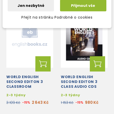
Jen nezbytné
Přijmout vše
Přejít na stránku Podrobně o cookies
WORLD ENGLISH
WORLD ENGLISH
SECOND EDITON 3
SECOND EDITON 3
CLASSROOM
CLASS AUDIO CDS
PRESENTATION TOOL
2-3 týdny
2-3 týdny
DVD-ROM
2 643 Kč
980 Kč
3 109 Kč
-15%
1 153 Kč
-15%