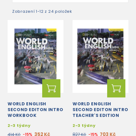
Zobrazení 1-12 z 24 položek
WORLD ENGLISH
WORLD ENGLISH
SECOND EDITON INTRO
SECOND EDITON INTRO
WORKBOOK
TEACHER'S EDITION
2-3 týdny
2-3 týdny
352 Kč
703 Kč
414 Kč
-15%
827 Kč
-15%