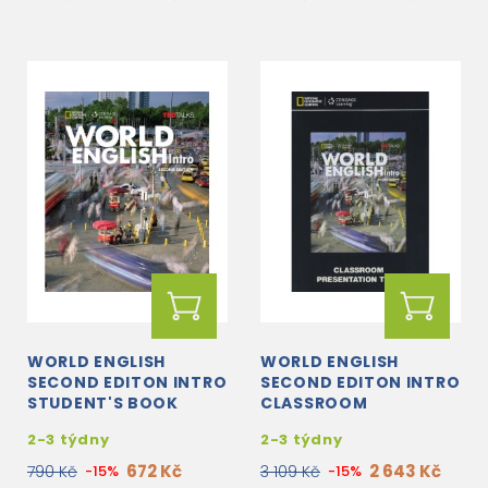
WORLD ENGLISH
WORLD ENGLISH
SECOND EDITON INTRO
SECOND EDITON INTRO
STUDENT'S BOOK
CLASSROOM
PRESENTATION TOOL
2-3 týdny
2-3 týdny
DVD-ROM
672 Kč
2 643 Kč
790 Kč
-15%
3 109 Kč
-15%