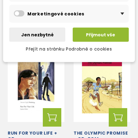
OF THE SEVEN GABLES
skladem (ihned
skladem (ihned
Marketingové cookies
expedujeme)
expedujeme)
218 Kč
222 Kč
257 Kč
-15%
261 Kč
-15%
Jen nezbytné
Přijmout vše
Přejít na stránku Podrobně o cookies
RUN FOR YOUR LIFE +
THE OLYMPIC PROMISE