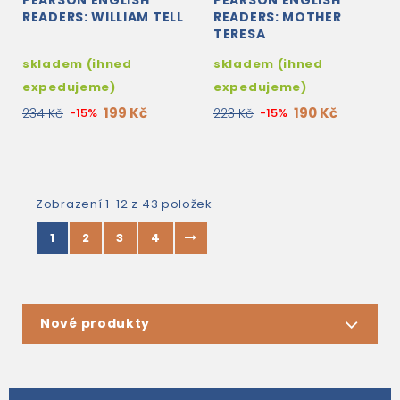
PEARSON ENGLISH
PEARSON ENGLISH
READERS: WILLIAM TELL
READERS: MOTHER
TERESA
skladem (ihned
skladem (ihned
expedujeme)
expedujeme)
199 Kč
190 Kč
234 Kč
-15%
223 Kč
-15%
Zobrazení 1-12 z 43 položek
1
2
3
4
Nové produkty