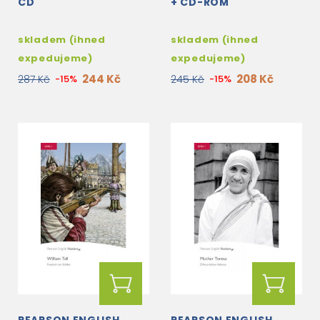
CD
+ CD-ROM
skladem (ihned
skladem (ihned
expedujeme)
expedujeme)
244 Kč
208 Kč
287 Kč
-15%
245 Kč
-15%