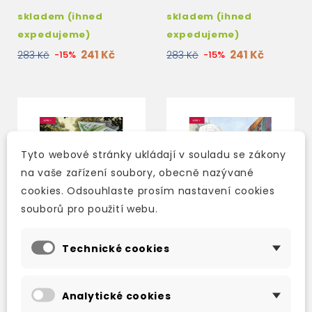
skladem (ihned
skladem (ihned
expedujeme)
expedujeme)
241 Kč
241 Kč
283 Kč
-15%
283 Kč
-15%
Tyto webové stránky ukládají v souladu se zákony
na vaše zařízení soubory, obecně nazývané
cookies. Odsouhlaste prosím nastavení cookies
souborů pro použití webu.
Technické cookies
PEARSON ENGLISH
ALI AND HIS CAMERA +
Analytické cookies
READERS: THE HOUSE
CD