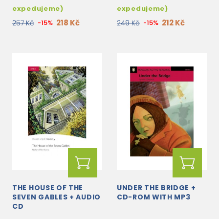
expedujeme)
expedujeme)
218 Kč
212 Kč
257 Kč
-15%
249 Kč
-15%
THE HOUSE OF THE
UNDER THE BRIDGE +
SEVEN GABLES + AUDIO
CD-ROM WITH MP3
CD