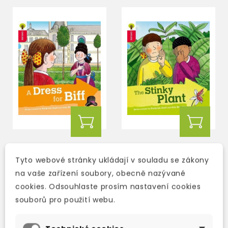
OXFORD READING TREE
OXFORD READING TREE
EXPLORE WITH BIFF,
EXPLORE WITH BIFF,
Tyto webové stránky ukládají v souladu se zákony
CHIP AND KIPPER:
CHIP AND KIPPER:
na vaše zařízení soubory, obecně nazývané
OXFORD LEVEL 4: A
OXFORD LEVEL 4: THE
2-3 týdny
2-3 týdny
DRESS FOR BIFF
cookies. Odsouhlaste prosím nastavení cookies
STINKY PLANT
202 Kč
202 Kč
224 Kč
-10%
224 Kč
-10%
souborů pro použití webu.