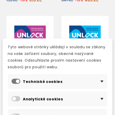
615 Kč
465 Kč
723 Kč
-15%
547 Kč
-15%
Tyto webové stránky ukládají v souladu se zákony
na vaše zařízení soubory, obecně nazývané
cookies. Odsouhlaste prosím nastavení cookies
souborů pro použití webu.
Technické cookies
UNLOCK 5 THIRD
UNLOCK 3 THIRD
EDITION LISTENING,
EDITION LISTENING,
SPEAKING AND
SPEAKING AND
Analytické cookies
CRITICAL THINKING
CRITICAL THINKING
skladem (ihned
skladem (ihned
STUDENT'S BOOK
STUDENT'S BOOK
WITH DIGITAL PACK
WITH DIGITAL PACK
expedujeme)
expedujeme)