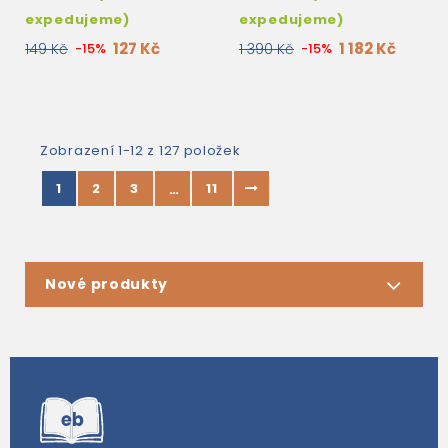
expedujeme)
expedujeme)
127 Kč
1 182 Kč
149 Kč
-15%
1 390 Kč
-15%
Zobrazení 1-12 z 127 položek
1
2
3
11
…
Nové produkty