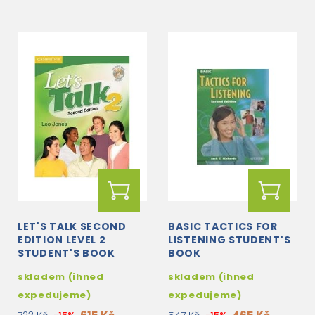
LET'S TALK SECOND
BASIC TACTICS FOR
EDITION LEVEL 2
LISTENING STUDENT'S
STUDENT'S BOOK
BOOK
WITH SELF-STUDY
skladem (ihned
skladem (ihned
AUDIO CD
expedujeme)
expedujeme)