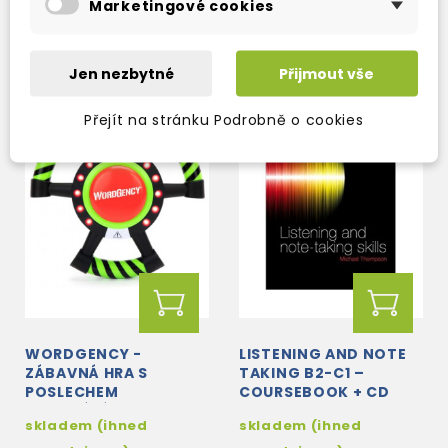
Marketingové cookies
476 Kč
476 Kč
560 Kč
-15%
560 Kč
-15%
Jen nezbytné
Přijmout vše
Přejít na stránku Podrobně o cookies
WORDGENCY -
LISTENING AND NOTE
ZÁBAVNÁ HRA S
TAKING B2-C1 –
POSLECHEM
COURSEBOOK + CD
ODPOVÍDÁME NA
skladem (ihned
skladem (ihned
OTÁZKY V ANGLIČTINĚ