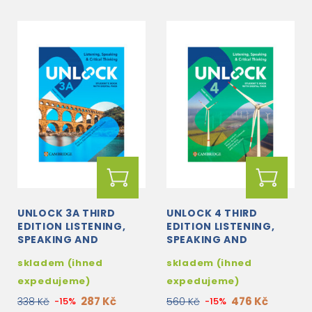
UNLOCK 3A THIRD
UNLOCK 4 THIRD
EDITION LISTENING,
EDITION LISTENING,
SPEAKING AND
SPEAKING AND
CRITICAL THINKING
CRITICAL THINKING
skladem (ihned
skladem (ihned
STUDENT'S BOOK
STUDENT'S BOOK
WITH DIGITAL PACK
WITH DIGITAL PACK
expedujeme)
expedujeme)
287 Kč
476 Kč
338 Kč
-15%
560 Kč
-15%