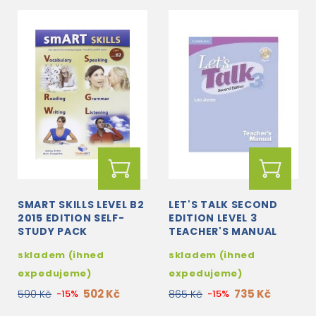
SMART SKILLS LEVEL B2
LET'S TALK SECOND
2015 EDITION SELF-
EDITION LEVEL 3
STUDY PACK
TEACHER'S MANUAL
WITH AUDIO CD
skladem (ihned
skladem (ihned
expedujeme)
expedujeme)
502 Kč
735 Kč
590 Kč
-15%
865 Kč
-15%