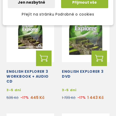
Jen nezbytné
Přijmout vše
Přejít na stránku Podrobně o cookies
ENGLISH EXPLORER 3
ENGLISH EXPLORER 3
WORKBOOK + AUDIO
DVD
CD
3-5 dní
3-5 dní
445 Kč
1 443 Kč
536 Kč
-17%
1 739 Kč
-17%