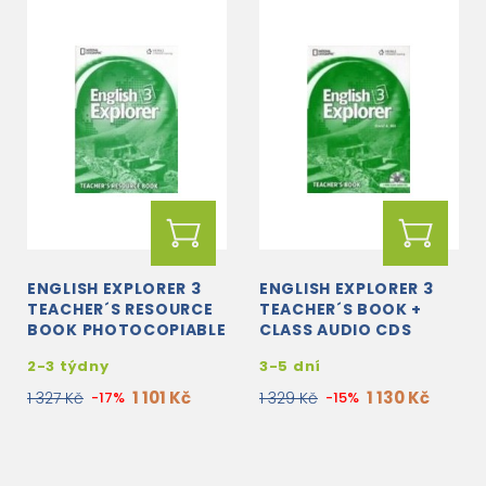
ENGLISH EXPLORER 3
ENGLISH EXPLORER 3
TEACHER´S RESOURCE
TEACHER´S BOOK +
BOOK PHOTOCOPIABLE
CLASS AUDIO CDS
2-3 týdny
3-5 dní
1 101 Kč
1 130 Kč
1 327 Kč
-17%
1 329 Kč
-15%