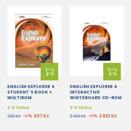
ENGLISH EXPLORER 4
ENGLISH EXPLORER 4
STUDENT´S BOOK +
INTERACTIVE
MULTIROM
WHITEBOARD CD-ROM
2-3 týdny
2-3 týdny
637 Kč
2 651 Kč
768 Kč
-17%
3 194 Kč
-17%