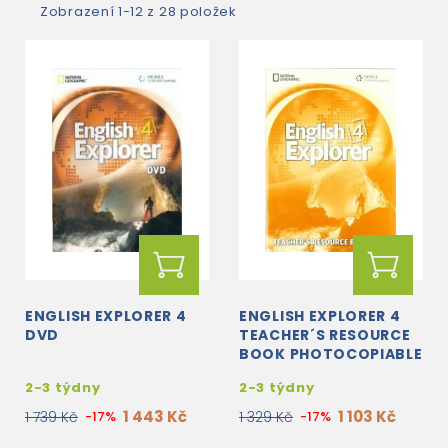
Zobrazení 1-12 z 28 položek
ENGLISH EXPLORER 4
ENGLISH EXPLORER 4
DVD
TEACHER´S RESOURCE
BOOK PHOTOCOPIABLE
2-3 týdny
2-3 týdny
1 443 Kč
1 103 Kč
1 739 Kč
-17%
1 329 Kč
-17%