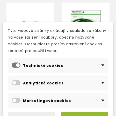
Tyto webové stránky ukládají v souladu se zákony
na vaše zařízení soubory, obecně nazývané
cookies. Odsouhlaste prosím nastavení cookies
souborů pro použití webu.
Technické cookies
ENGLISH EXPLORER 4
ENGLISH EXPLORER 3
EXAMVIEW
EXAMVIEW
Analytické cookies
ASSESSMENT CD-ROM
ASSESSMENT CD-ROM
2-3 týdny
2-3 týdny
1 437 Kč
1 437 Kč
1 731 Kč
-17%
1 731 Kč
-17%
Marketingové cookies