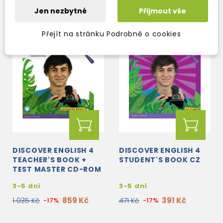
Jen nezbytné
Přijmout vše
Přejít na stránku Podrobně o cookies
DISCOVER ENGLISH 4
DISCOVER ENGLISH 4
TEACHER'S BOOK +
STUDENT'S BOOK CZ
TEST MASTER CD-ROM
3-5 dní
3-5 dní
859 Kč
391 Kč
1 035 Kč
-17%
471 Kč
-17%