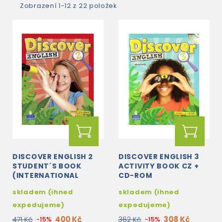
Zobrazení 1-12 z 22 položek
DISCOVER ENGLISH 2
DISCOVER ENGLISH 3
STUDENT´S BOOK
ACTIVITY BOOK CZ +
(INTERNATIONAL
CD-ROM
VERSION)
skladem (ihned
skladem (ihned
expedujeme)
expedujeme)
400 Kč
308 Kč
471 Kč
-15%
362 Kč
-15%