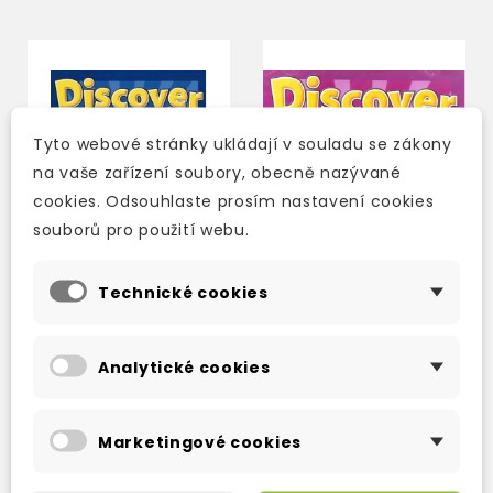
Tyto webové stránky ukládají v souladu se zákony
na vaše zařízení soubory, obecně nazývané
cookies. Odsouhlaste prosím nastavení cookies
souborů pro použití webu.
Technické cookies
DISCOVER ENGLISH 5
DISCOVER ENGLISH 4
STUDENT'S BOOK CZ
CLASS CDS
Analytické cookies
3-5 dní
3-5 dní
Marketingové cookies
373 Kč
652 Kč
449 Kč
-17%
786 Kč
-17%