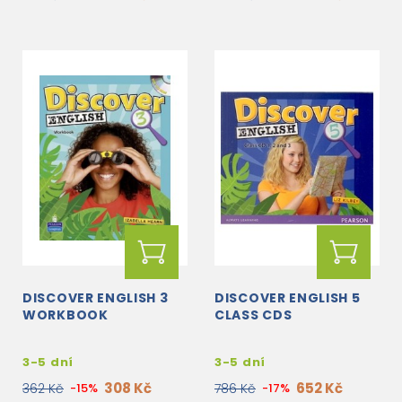
DISCOVER ENGLISH 3
DISCOVER ENGLISH 5
WORKBOOK
CLASS CDS
3-5 dní
3-5 dní
308 Kč
652 Kč
362 Kč
-15%
786 Kč
-17%