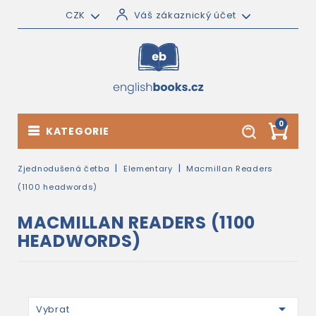
CZK
Váš zákaznický účet
0
KATEGORIE
Zjednodušená četba
Elementary
Macmillan Readers
(1100 headwords)
MACMILLAN READERS (1100
HEADWORDS)

Vybrat