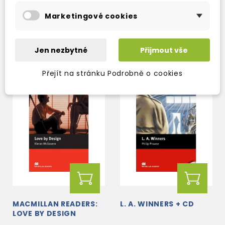
skladem (ihned
skladem (ihned
Marketingové cookies
expedujeme)
expedujeme)
115 Kč
136 Kč
135 Kč
-15%
160 Kč
-15%
Jen nezbytné
Přijmout vše
Přejít na stránku Podrobně o cookies
MACMILLAN READERS:
L. A. WINNERS + CD
LOVE BY DESIGN