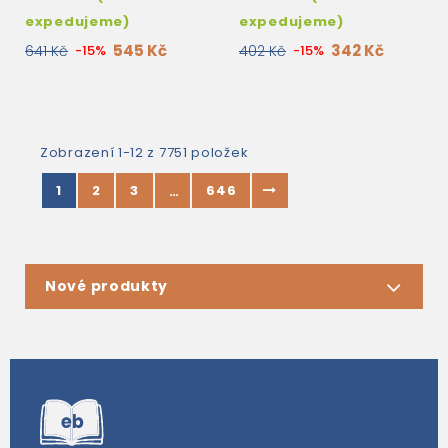
expedujeme)
expedujeme)
545 Kč
342 Kč
641 Kč
-15%
402 Kč
-15%
Zobrazení 1-12 z 7751 položek
1
2
3
646
…
Nové produkty