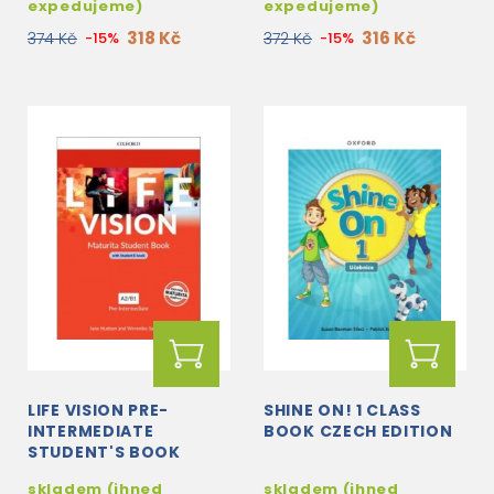
expedujeme)
expedujeme)
318 Kč
316 Kč
374 Kč
-15%
372 Kč
-15%
LIFE VISION PRE-
SHINE ON! 1 CLASS
INTERMEDIATE
BOOK CZECH EDITION
STUDENT'S BOOK
WITH EBOOK CZ
skladem (ihned
skladem (ihned