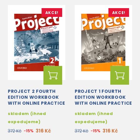
AKCE!
AKCE!
PROJECT 2 FOURTH
PROJECT 1 FOURTH
EDITION WORKBOOK
EDITION WORKBOOK
WITH ONLINE PRACTICE
WITH ONLINE PRACTICE
+ AUDIO CD CZECH
+ AUDIO CD CZECH
skladem (ihned
skladem (ihned
EDITION
EDITION
expedujeme)
expedujeme)
316 Kč
316 Kč
372 Kč
-15%
372 Kč
-15%