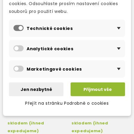
545 Kč
322 Kč
641 Kč
-15%
379 Kč
-15%
cookies. Odsouhlaste prosím nastavení cookies
souborů pro použití webu.
AKCE!
AKCE!
Technické cookies
Analytické cookies
Marketingové cookies
Jen nezbytné
Přijmout vše
HAPPY STREET 2 THIRD
HAPPY STREET 1 THIRD
Přejít na stránku Podrobně o cookies
EDITION ACTIVITY
EDITION ACTIVITY
BOOK CZECH EDITION
BOOK CZECH EDITION
+ AUDIO CD
+ AUDIO CD
skladem (ihned
skladem (ihned
expedujeme)
expedujeme)