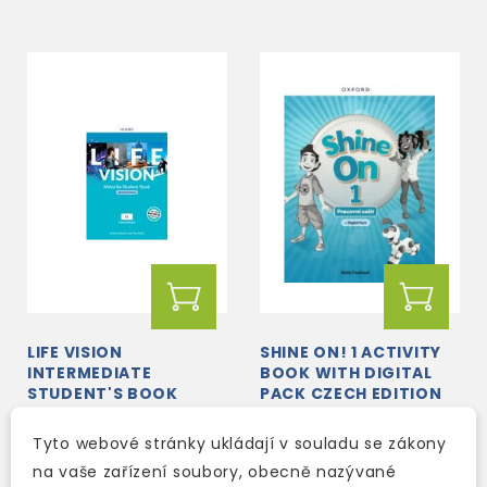
LIFE VISION
SHINE ON! 1 ACTIVITY
INTERMEDIATE
BOOK WITH DIGITAL
STUDENT'S BOOK
PACK CZECH EDITION
WITH EBOOK CZ
skladem (ihned
skladem (ihned
Tyto webové stránky ukládají v souladu se zákony
expedujeme)
expedujeme)
na vaše zařízení soubory, obecně nazývané