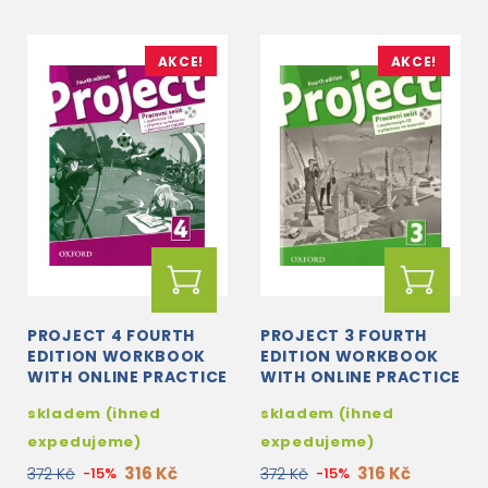
AKCE!
AKCE!
PROJECT 4 FOURTH
PROJECT 3 FOURTH
EDITION WORKBOOK
EDITION WORKBOOK
WITH ONLINE PRACTICE
WITH ONLINE PRACTICE
+ AUDIO CD CZECH
+ AUDIO CD CZECH
skladem (ihned
skladem (ihned
EDITION
EDITION
expedujeme)
expedujeme)
316 Kč
316 Kč
372 Kč
-15%
372 Kč
-15%