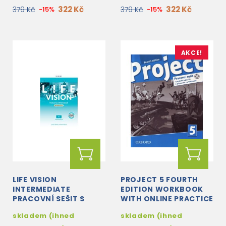
322 Kč
322 Kč
379 Kč
-15%
379 Kč
-15%
AKCE!
LIFE VISION
PROJECT 5 FOURTH
INTERMEDIATE
EDITION WORKBOOK
PRACOVNÍ SEŠIT S
WITH ONLINE PRACTICE
ONLINE PRACTICE CZ
+ AUDIO CD CZECH
skladem (ihned
skladem (ihned
EDITION