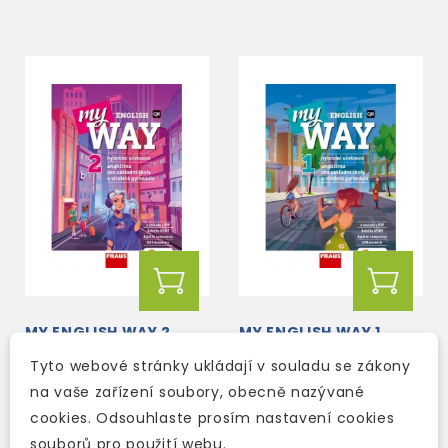
MY ENGLISH WAY 2
MY ENGLISH WAY 1
HYBRIDNÍ UČEBNICE
HYBRIDNÍ UČEBNICE
Tyto webové stránky ukládají v souladu se zákony
na vaše zařízení soubory, obecně nazývané
skladem (ihned
skladem (ihned
cookies. Odsouhlaste prosím nastavení cookies
expedujeme)
expedujeme)
souborů pro použití webu.