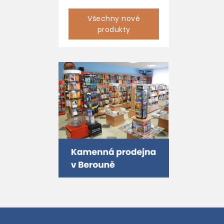
Všechny nové
produkty