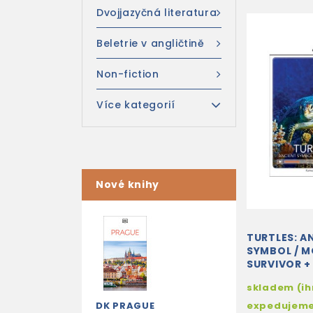
Dvojjazyčná literatura
Beletrie v angličtině
Non-fiction
Více kategorií
Nové knihy
TURTLES: A
SYMBOL / 
SURVIVOR +
ACCESS
skladem (i
DK PRAGUE
expedujem