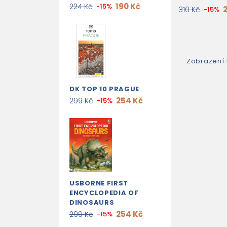
190 Kč
224 Kč
-15%
310 Kč
-15%
Zobrazení 
DK TOP 10 PRAGUE
254 Kč
299 Kč
-15%
USBORNE FIRST
ENCYCLOPEDIA OF
DINOSAURS
254 Kč
299 Kč
-15%