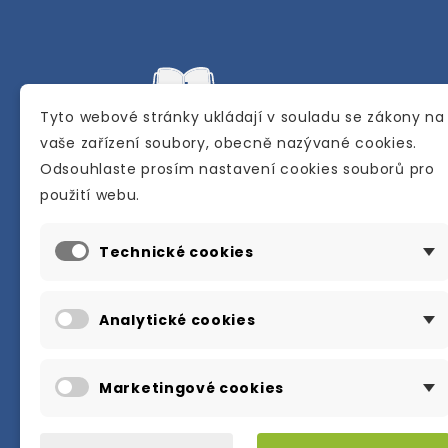
Tyto webové stránky ukládají v souladu se zákony na
vaše zařízení soubory, obecně nazývané cookies.
Odsouhlaste prosím nastavení cookies souborů pro
Internetové a kamenné knihkupectví se
použití webu.
sídlem v Berouně. Specializuje se na pro
materiálů určených pro studium a výuku
Technické cookies
anglického jazyka.
Karly Machové 48 Beroun 266 01
Analytické cookies
+420 734 302 908
info@englishbooks.cz
Marketingové cookies