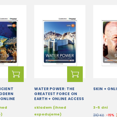
NCIENT
WATER POWER: THE
SKIN + ONL
MODERN
GREATEST FORCE ON
 ONLINE
EARTH + ONLINE ACCESS
hned
skladem (ihned
3-5 dní
e)
expedujeme)
310 Kč
-15%