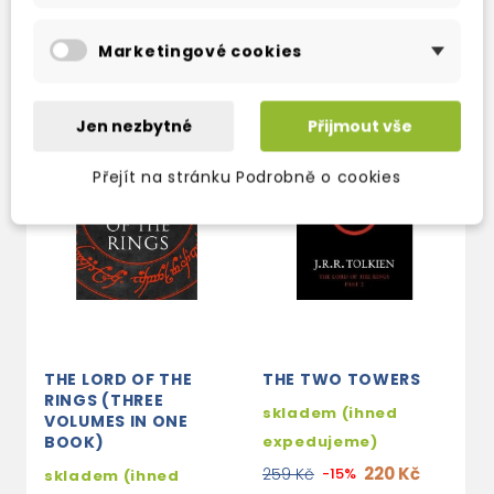
TAKÉ DOPORUČUJEME
Marketingové cookies
Jen nezbytné
Přijmout vše
Přejít na stránku Podrobně o cookies
THE LORD OF THE
THE TWO TOWERS
T
RINGS (THREE
T
skladem (ihned
VOLUMES IN ONE
s
BOOK)
expedujeme)
e
220 Kč
259 Kč
-15%
skladem (ihned