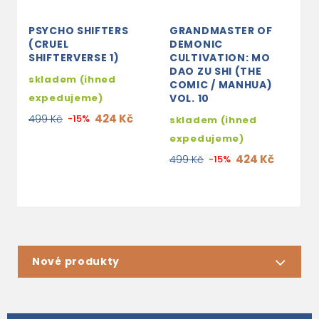
PSYCHO SHIFTERS
GRANDMASTER OF
A
(CRUEL
DEMONIC
T
SHIFTERVERSE 1)
CULTIVATION: MO
M
DAO ZU SHI (THE
skladem (ihned
3
COMIC / MANHUA)
expedujeme)
VOL. 10
2
424 Kč
499 Kč
-15%
skladem (ihned
expedujeme)
424 Kč
499 Kč
-15%
Nové produkty