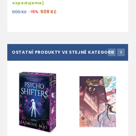
1
expedujeme)
509 Kč
599 Kč
-15%
OSTATNÍ PRODUKTY VE STEJNÉ KATEGORII