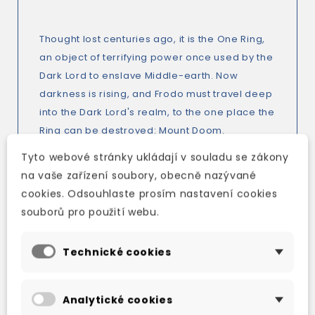
Thought lost centuries ago, it is the One Ring,
an object of terrifying power once used by the
Dark Lord to enslave Middle-earth. Now
darkness is rising, and Frodo must travel deep
into the Dark Lord's realm, to the one place the
Ring can be destroyed: Mount Doom.
Tyto webové stránky ukládají v souladu se zákony
na vaše zařízení soubory, obecně nazývané
The journey will test Frodo's courage, his
cookies. Odsouhlaste prosím nastavení cookies
friendships and his heart. Because the ring
souborů pro použití webu.
corrupts all who bear it - can Frodo destroy it,
or will it destroy him?
Technické cookies
Analytické cookies