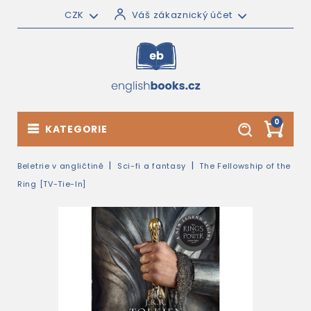
CZK
Váš zákaznický účet
0
KATEGORIE
Beletrie v angličtině
Sci-fi a fantasy
The Fellowship of the
Ring [TV-Tie-In]