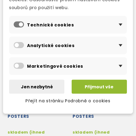
souborů pro použití webu.
261 Kč
302 Kč
307 Kč
-15%
355 Kč
-15%
Technické cookies
Analytické cookies
Marketingové cookies
Jen nezbytné
Přijmout vše
Přejít na stránku Podrobně o cookies
ENGLISH ADVENTURE 2
ENGLISH ADVENTURE 1
POSTERS
POSTERS
skladem (ihned
skladem (ihned