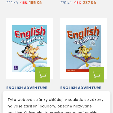
195 Kč
237 Kč
229 Kč
-15%
279 Kč
-15%
ENGLISH ADVENTURE
ENGLISH ADVENTURE
STARTER B ACTIVITY
STARTER B PUPIL'S
BOOK
BOOK
Tyto webové stránky ukládají v souladu se zákony
skladem (ihned
na vaše zařízení soubory, obecně nazývané
skladem (ihned
expedujeme)
cookies. Odsouhlaste prosím nastavení cookies
expedujeme)