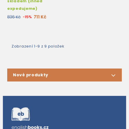
skladem (ihned
expedujeme)
711 Kč
836 Kč
-15%
Zobrazení 1-9 z 9 položek
Nové produkty