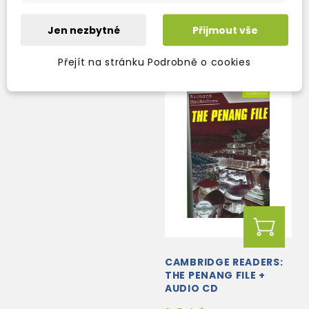
skladem (ihned
2-3 týdny
expedujeme)
169 Kč
Jen nezbytné
199 Kč
Přijmout vše
-15%
169 Kč
199 Kč
-15%
Přejít na stránku Podrobně o cookies
CAMBRIDGE READERS:
THE PENANG FILE +
AUDIO CD