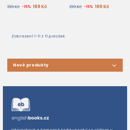
169 Kč
169 Kč
199 Kč
-15%
199 Kč
-15%
Zobrazení 1-11 z 11 položek
Nové produkty
Internetové a kamenné knihkupectví se sídlem v