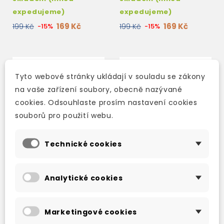
expedujeme)
expedujeme)
169 Kč
169 Kč
199 Kč
-15%
199 Kč
-15%
Tyto webové stránky ukládají v souladu se zákony
na vaše zařízení soubory, obecně nazývané
cookies. Odsouhlaste prosím nastavení cookies
souborů pro použití webu.
Technické cookies
Analytické cookies
CAMBRIDGE READERS:
CAMBRIDGE READERS:
A DEATH IN OXFORD +
WHAT A LOTTERY! +
Marketingové cookies
AUDIO DOWNLOAD
AUDIO DOWNLOAD