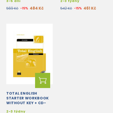
3-5 dní
2-3 týdny
484 Kč
461 Kč
569 Kč
-15%
542 Kč
-15%
TOTAL ENGLISH
STARTER WORKBOOK
WITHOUT KEY + CD-
ROM
2-3 týdny