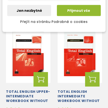
expedujeme)
expedujeme)
932 Kč
567 Kč
1 096 Kč
Jen nezbytné
-15%
667 Kč
Přijmout vše
-15%
Přejít na stránku Podrobně o cookies
TOTAL ENGLISH UPPER-
TOTAL ENGLISH
INTERMEDIATE
INTERMEDIATE
WORKBOOK WITHOUT
WORKBOOK WITHOUT
KEY + CD-ROM
KEY + CD-ROM