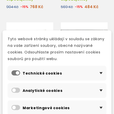
768 Kč
484 Kč
904 Kč
-15%
569 Kč
-15%
Tyto webové stránky ukládají v souladu se zákony
na vaše zařízení soubory, obecně nazývané
cookies. Odsouhlaste prosím nastavení cookies
souborů pro použití webu.
Technické cookies
Analytické cookies
TOTAL ENGLISH PRE-
TOTAL ENGLISH
INTERMEDIATE
ELEMENTARY CLASS
TEACHER'S RESOURCE
AUDIO CDS
BOOK WITH TEST
Marketingové cookies
skladem (ihned
skladem (ihned
MASTER CD-ROM