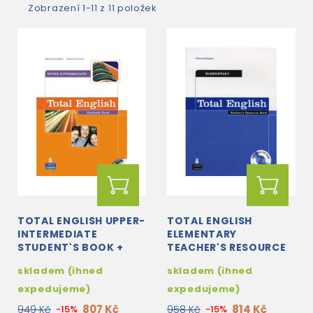
Zobrazení 1-11 z 11 položek
TOTAL ENGLISH UPPER-
TOTAL ENGLISH
INTERMEDIATE
ELEMENTARY
STUDENT'S BOOK +
TEACHER'S RESOURCE
DVD
BOOK WITH TEST
skladem (ihned
skladem (ihned
MASTER CD-ROM
expedujeme)
expedujeme)
807 Kč
814 Kč
949 Kč
-15%
958 Kč
-15%