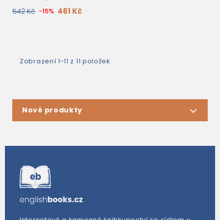
461 Kč
542 Kč
-15%
Zobrazení 1-11 z 11 položek
Nové produkty
Internetové a kamenné knihkupectví se sídlem v