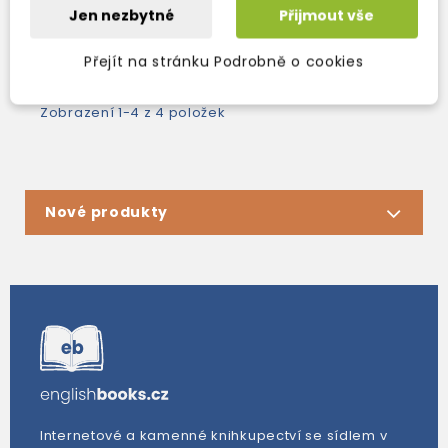
846 Kč
339 Kč
995 Kč
-15%
399 Kč
-15%
Jen nezbytné
Přijmout vše
Přejít na stránku Podrobně o cookies
Zobrazení 1-4 z 4 položek
Nové produkty
Internetové a kamenné knihkupectví se sídlem v