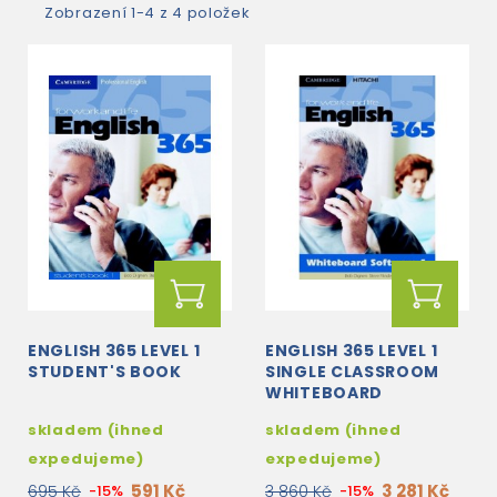
Zobrazení 1-4 z 4 položek
ENGLISH 365 LEVEL 1
ENGLISH 365 LEVEL 1
STUDENT'S BOOK
SINGLE CLASSROOM
WHITEBOARD
SOFTWARE
skladem (ihned
skladem (ihned
expedujeme)
expedujeme)
591 Kč
3 281 Kč
695 Kč
-15%
3 860 Kč
-15%