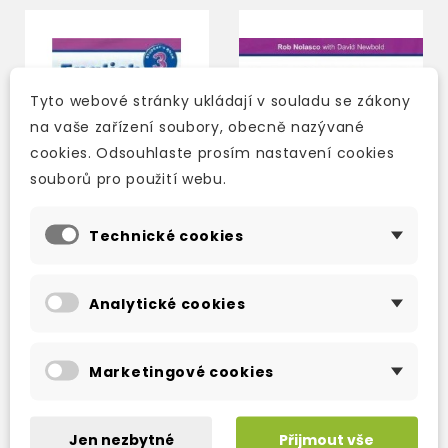
Tyto webové stránky ukládají v souladu se zákony
na vaše zařízení soubory, obecně nazývané
cookies. Odsouhlaste prosím nastavení cookies
souborů pro použití webu.
Technické cookies
ENGLISH ZONE 3
ENGLISH ZONE 3 CLASS
Analytické cookies
STUDENT'S BOOK
CD
2-3 týdny
3-5 dní
Marketingové cookies
390 Kč
651 Kč
459 Kč
-15%
784 Kč
-17%
Jen nezbytné
Přijmout vše