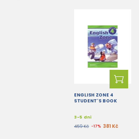
ENGLISH ZONE 4
STUDENT'S BOOK
3-5 dní
381 Kč
459 Kč
-17%