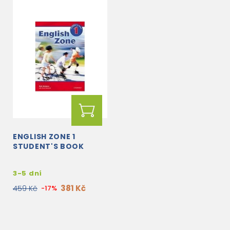
ENGLISH ZONE 1
STUDENT'S BOOK
3-5 dní
381 Kč
459 Kč
-17%