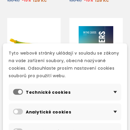
128 Kč
128 Kč
150 Kč
-15%
150 Kč
-15%
Tyto webové stránky ukládají v souladu se zákony
na vaše zařízení soubory, obecně nazývané
cookies. Odsouhlaste prosím nastavení cookies
souborů pro použití webu.
Technické cookies
MY FIRST
IN THE CARDS ONE-
BANANAGRAMS
LINERS LEVEL 1/3/4
Analytické cookies
skladem (ihned
skladem (ihned
expedujeme)
expedujeme)