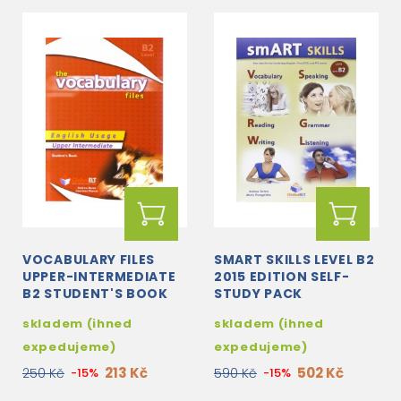
VOCABULARY FILES
SMART SKILLS LEVEL B2
UPPER-INTERMEDIATE
2015 EDITION SELF-
B2 STUDENT'S BOOK
STUDY PACK
skladem (ihned
skladem (ihned
expedujeme)
expedujeme)
213 Kč
502 Kč
250 Kč
-15%
590 Kč
-15%