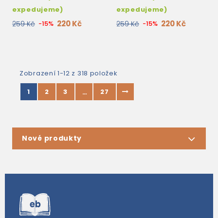
expedujeme)
expedujeme)
220 Kč
220 Kč
259 Kč
-15%
259 Kč
-15%
Zobrazení 1-12 z 318 položek
1
2
3
27
…
Nové produkty