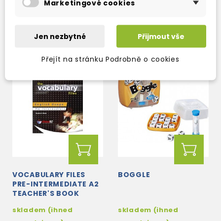
Marketingové cookies
590 Kč
470 Kč
694 Kč
-15%
Jen nezbytné
Přijmout vše
Přejít na stránku Podrobně o cookies
VOCABULARY FILES
BOGGLE
PRE-INTERMEDIATE A2
TEACHER'S BOOK
skladem (ihned
skladem (ihned