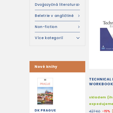
Dvojjazyčná literatura
Beletrie v angličtině
Non-fiction
Více kategorií
Nové knihy
TECHNICAL 
WORKBOOK 
skladem (i
expedujem
DK PRAGUE
427 Kč
-15%