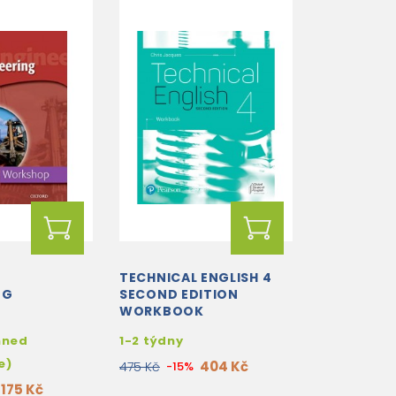
P
TECHNICAL ENGLISH 4
NG
SECOND EDITION
WORKBOOK
hned
1-2 týdny
e)
404 Kč
475 Kč
-15%
175 Kč