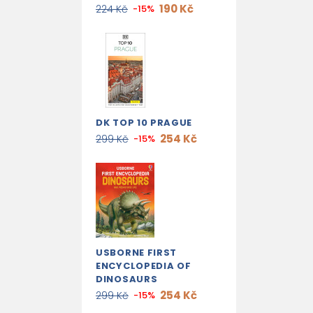
190 Kč
224 Kč
-15%
DK TOP 10 PRAGUE
254 Kč
299 Kč
-15%
USBORNE FIRST
ENCYCLOPEDIA OF
DINOSAURS
254 Kč
299 Kč
-15%