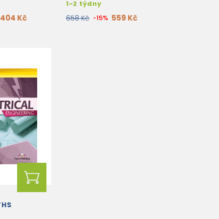
1-2 týdny
404 Kč
559 Kč
658 Kč
-15%
THS
L