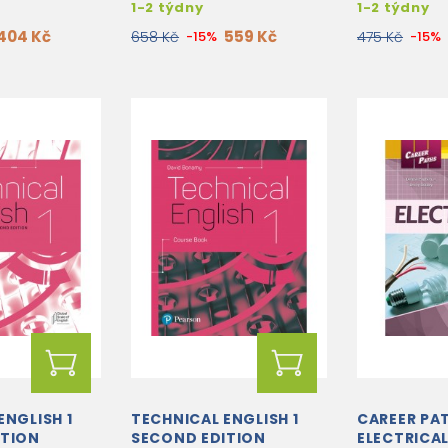
1-2 týdny
1-2 týdny
404 Kč
559 Kč
658 Kč
-15%
475 Kč
-15%
ENGLISH 1
TECHNICAL ENGLISH 1
CAREER PA
ITION
SECOND EDITION
ELECTRICA