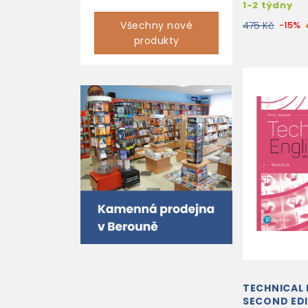
1-2 týdny
Všechny nové
475 Kč
-15%
produkty
TECHNICAL 
SECOND ED