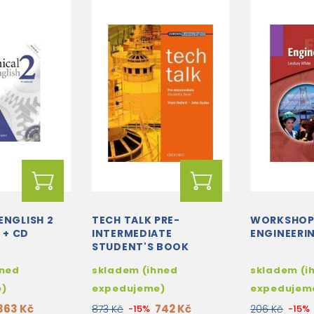
ENGLISH 2
TECH TALK PRE-
WORKSHO
+ CD
INTERMEDIATE
ENGINEERI
STUDENT'S BOOK
hned
skladem (ihned
skladem (i
e)
expedujeme)
expedujem
363 Kč
742 Kč
873 Kč
-15%
206 Kč
-15%