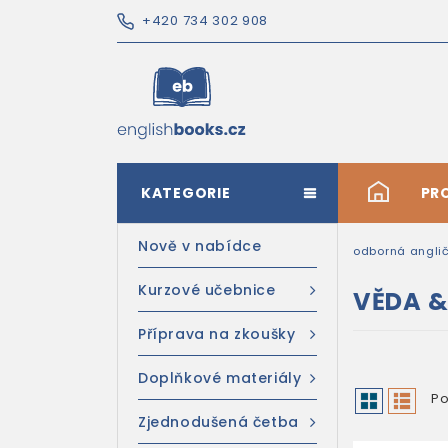
+420 734 302 908
KATEGORIE
#
PR
Nově v nabídce
odborná anglič
Kurzové učebnice
VĚDA &
Příprava na zkoušky
Doplňkové materiály
Po
Zjednodušená četba