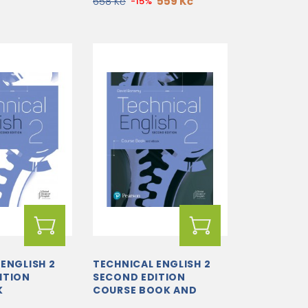
559 Kč
658 Kč
-15%
ENGLISH 2
TECHNICAL ENGLISH 2
ITION
SECOND EDITION
K
COURSE BOOK AND
EBOOK