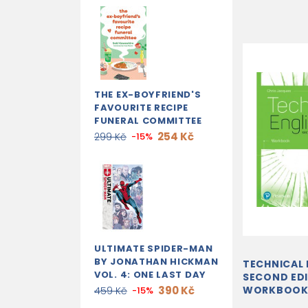
THE EX-BOYFRIEND'S
FAVOURITE RECIPE
FUNERAL COMMITTEE
254 Kč
299 Kč
-15%
ULTIMATE SPIDER-MAN
BY JONATHAN HICKMAN
TECHNICAL 
VOL. 4: ONE LAST DAY
SECOND ED
390 Kč
WORKBOO
459 Kč
-15%