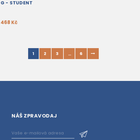
NG - STUDENT
ITH DIGIBOOK
468 Kč
1
2
3
6
…
NÁŠ ZPRAVODAJ