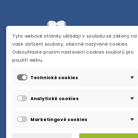
Tyto webové stránky ukládají v souladu se zákony na
vaše zařízení soubory, obecně nazývané cookies.
Odsouhlaste prosím nastavení cookies souborů pro
Internetové a kamenné knihkupectví se
použití webu.
sídlem v Berouně. Specializuje se na pro
materiálů určených pro studium a výuku
Technické cookies
anglického jazyka.
Karly Machové 48 Beroun 266 01
Analytické cookies
+420 734 302 908
info@englishbooks.cz
Marketingové cookies