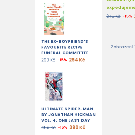
expedujem
245 Kč
-15%
THE EX-BOYFRIEND'S
Zobrazení 1
FAVOURITE RECIPE
FUNERAL COMMITTEE
254 Kč
299 Kč
-15%
ULTIMATE SPIDER-MAN
BY JONATHAN HICKMAN
VOL. 4: ONE LAST DAY
390 Kč
459 Kč
-15%