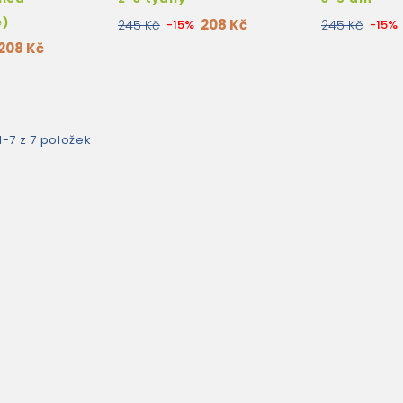
e)
208 Kč
245 Kč
-15%
245 Kč
-15%
208 Kč
-7 z 7 položek