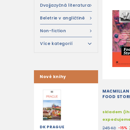
Dvojjazyčná literatura
Beletrie v angličtině
Non-fiction
Více kategorií
Nové knihy
MACMILLAN 
FOOD STOR
skladem (i
expedujem
DK PRAGUE
245 Kč
-15%