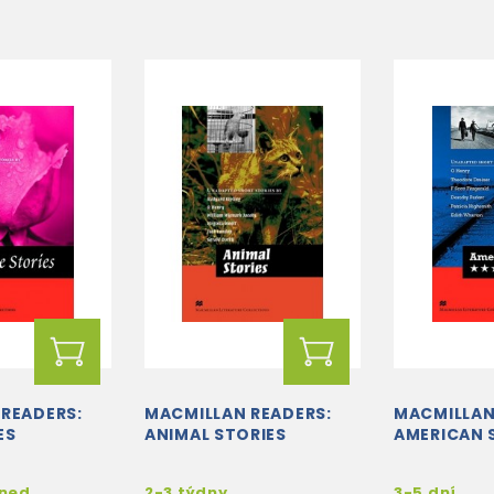
READERS:
MACMILLAN READERS:
MACMILLAN
ES
ANIMAL STORIES
AMERICAN 
hned
2-3 týdny
3-5 dní