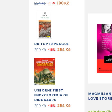
190 Kč
224 Kč
-15%
DK TOP 10 PRAGUE
254 Kč
299 Kč
-15%
USBORNE FIRST
MACMILLAN 
ENCYCLOPEDIA OF
LOVE STORI
DINOSAURS
254 Kč
299 Kč
-15%
skladem (i