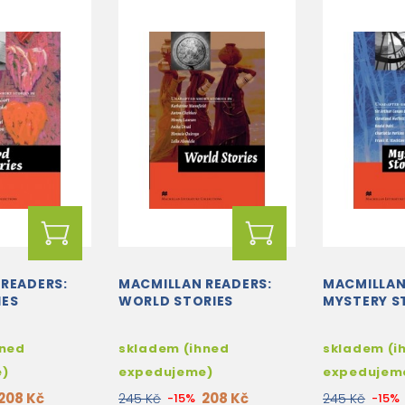
READERS:
MACMILLAN READERS:
MACMILLAN
IES
WORLD STORIES
MYSTERY S
hned
skladem (ihned
skladem (i
e)
expedujeme)
expedujem
208 Kč
208 Kč
245 Kč
-15%
245 Kč
-15%