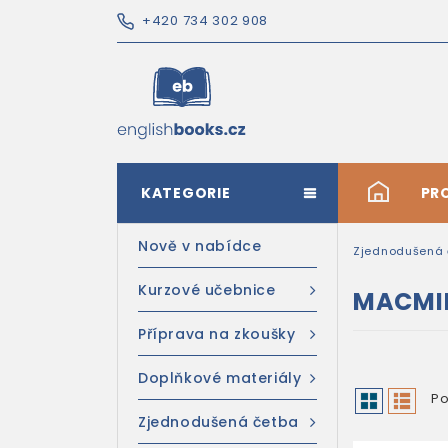
+420 734 302 908
KATEGORIE
#
PR
Nově v nabídce
Zjednodušená 
Kurzové učebnice
MACMIL
Příprava na zkoušky
Doplňkové materiály
Po
Zjednodušená četba