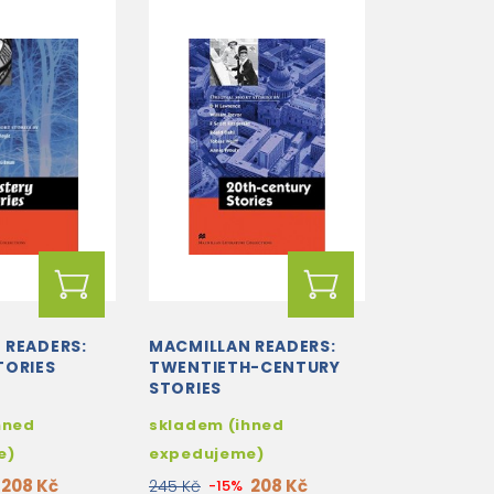
 READERS:
MACMILLAN READERS:
TORIES
TWENTIETH-CENTURY
STORIES
hned
skladem (ihned
e)
expedujeme)
208 Kč
208 Kč
245 Kč
-15%