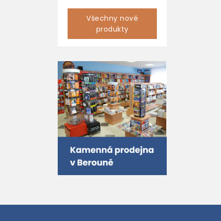
Všechny nové
produkty