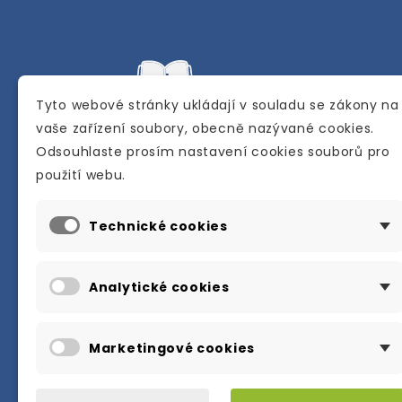
Tyto webové stránky ukládají v souladu se zákony na
vaše zařízení soubory, obecně nazývané cookies.
Odsouhlaste prosím nastavení cookies souborů pro
Internetové a kamenné knihkupectví se
použití webu.
sídlem v Berouně. Specializuje se na pro
materiálů určených pro studium a výuku
Technické cookies
anglického jazyka.
Karly Machové 48 Beroun 266 01
Analytické cookies
+420 734 302 908
info@englishbooks.cz
Marketingové cookies