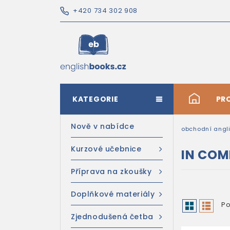
+420 734 302 908
KATEGORIE
#
PR
Nově v nabídce
obchodní angli
Kurzové učebnice
IN CO
Příprava na zkoušky
Doplňkové materiály
Po
Zjednodušená četba