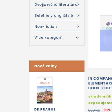
Dvojjazyčná literatura
Beletrie v angličtině
Non-fiction
Více kategorií
Nové knihy
IN COMPAN
ELEMENTAR
BOOK + CD
skladem (i
expedujem
DK PRAGUE
630 Kč
-30%