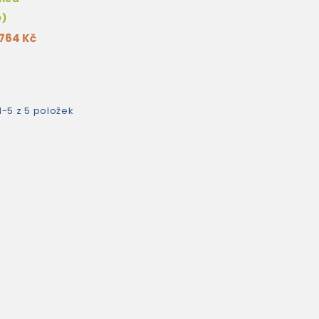
e)
764 Kč
1-5 z 5 položek