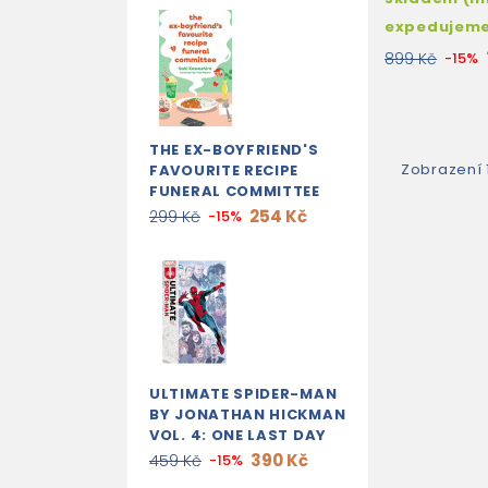
expedujem
899 Kč
-15%
THE EX-BOYFRIEND'S
Zobrazení 
FAVOURITE RECIPE
FUNERAL COMMITTEE
254 Kč
299 Kč
-15%
ULTIMATE SPIDER-MAN
BY JONATHAN HICKMAN
VOL. 4: ONE LAST DAY
390 Kč
459 Kč
-15%