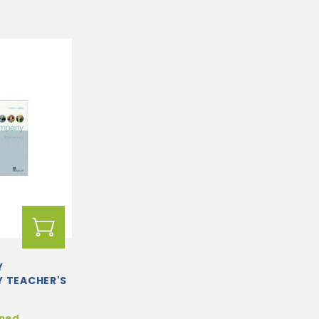
Y
 TEACHER'S
hned