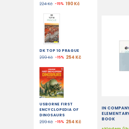
190 Kč
224 Kč
-15%
DK TOP 10 PRAGUE
254 Kč
299 Kč
-15%
USBORNE FIRST
IN COMPAN
ENCYCLOPEDIA OF
ELEMENTARY
DINOSAURS
BOOK
254 Kč
299 Kč
-15%
skladem (i