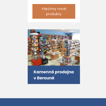
Všechny nové
produkty