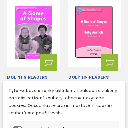
DOLPHIN READERS
DOLPHIN READERS
STARTER - A GAME OF
STARTER - A GAME OF
SHAPES ACTIVITY
SHAPE / BABY ANIMALS
Tyto webové stránky ukládají v souladu se zákony
BOOK
CD
2-3 týdny
na vaše zařízení soubory, obecně nazývané
2-3 týdny
cookies. Odsouhlaste prosím nastavení cookies
108 Kč
250 Kč
127 Kč
-15%
294 Kč
-15%
souborů pro použití webu.