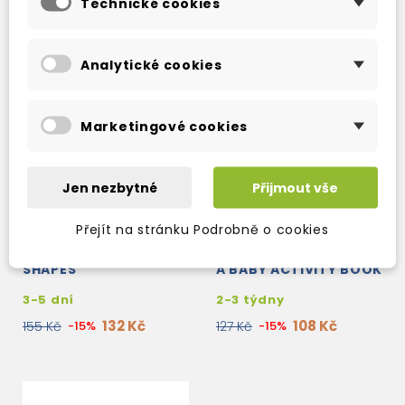
Technické cookies
Analytické cookies
Marketingové cookies
Jen nezbytné
Přijmout vše
Přejít na stránku Podrobně o cookies
DOLPHIN READERS
DOLPHIN READERS
STARTER - A GAME OF
STARTER - A DAY WITH
SHAPES
A BABY ACTIVITY BOOK
3-5 dní
2-3 týdny
132 Kč
108 Kč
155 Kč
-15%
127 Kč
-15%