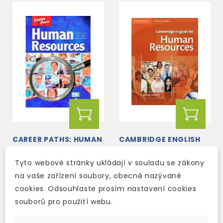
CAREER PATHS: HUMAN
CAMBRIDGE ENGLISH
RESOURCES TEACHER'S
FOR HUMAN
BOOK + STUDENT'S
RESOURCES
Tyto webové stránky ukládají v souladu se zákony
BOOK + CROSS-
INTERMEDIATE - UPPER
3-5 dní
na vaše zařízení soubory, obecně nazývané
2-4 týdny
PLATFORM
INTERMEDIATE
APPLICATION WITH...
STUDENT'S BOOK
cookies. Odsouhlaste prosím nastavení cookies
621 Kč
655 Kč
730 Kč
-15%
770 Kč
-15%
WITH AUDIO...
souborů pro použití webu.