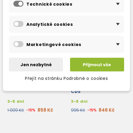
Technické cookies
Analytické cookies
Marketingové cookies
Jen nezbytné
Přijmout vše
Přejít na stránku Podrobně o cookies
MARKET LEADER -
CAMBRIDGE ENGLISH
HUMAN RESOURCES
FOR JOB-HUNTING +
CDS
3-5 dní
3-5 dní
858 Kč
846 Kč
1 009 Kč
-15%
995 Kč
-15%