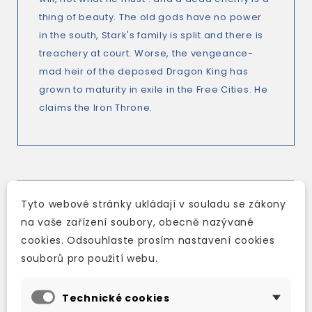
thing of beauty. The old gods have no power
in the south, Stark's family is split and there is
treachery at court. Worse, the vengeance-
mad heir of the deposed Dragon King has
grown to maturity in exile in the Free Cities. He
claims the Iron Throne.
TAKÉ DOPORUČUJEME
Tyto webové stránky ukládají v souladu se zákony
na vaše zařízení soubory, obecně nazývané
cookies. Odsouhlaste prosím nastavení cookies
souborů pro použití webu.
Technické cookies