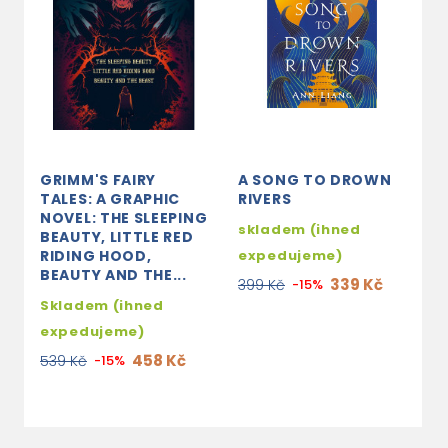
GRIMM'S FAIRY
A SONG TO DROWN
B
TALES: A GRAPHIC
RIVERS
(
NOVEL: THE SLEEPING
B
skladem (ihned
BEAUTY, LITTLE RED
3
RIDING HOOD,
expedujeme)
BEAUTY AND THE...
3
339 Kč
399 Kč
-15%
Skladem (ihned
expedujeme)
458 Kč
539 Kč
-15%