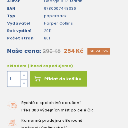
Autor
George R. R. Martin
EAN
9780007448036
Typ
paperback
Vydavatel
Harper Collins
Rok vydání
2011
Počet stran
801
Naše cena:
254 Kč
299 Kč
SLEVA 15%
skladem (ihned expedujeme)
Přidat do košíku
Rychlé a spolehlivé doručení
Přes 300 výdejních míst po celé ČR
Kamenná prodejna v Berouně
Možnost výměny zboží