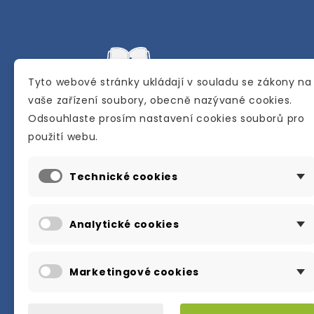
Tyto webové stránky ukládají v souladu se zákony na
vaše zařízení soubory, obecně nazývané cookies.
Odsouhlaste prosím nastavení cookies souborů pro
Internetové a kamenné knihkupectví se
použití webu.
sídlem v Berouně. Specializuje se na pro
materiálů určených pro studium a výuku
Technické cookies
anglického jazyka.
Karly Machové 48 Beroun 266 01
Analytické cookies
+420 734 302 908
info@englishbooks.cz
Marketingové cookies