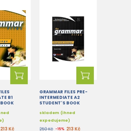
ILES
GRAMMAR FILES PRE-
TE B1
INTERMEDIATE A2
 BOOK
STUDENT'S BOOK
hned
skladem (ihned
e)
expedujeme)
213 Kč
213 Kč
250 Kč
-15%