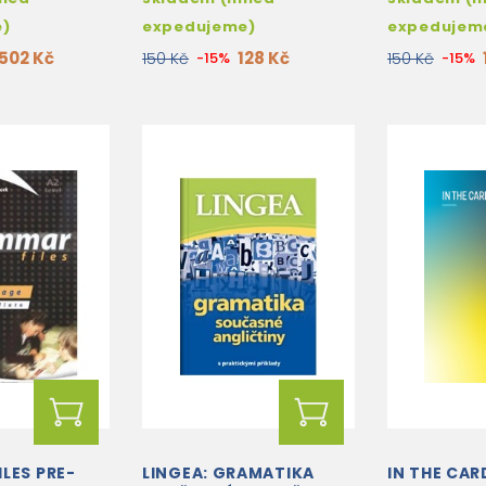
e)
expedujeme)
expedujem
502 Kč
128 Kč
150 Kč
-15%
150 Kč
-15%
LES PRE-
LINGEA: GRAMATIKA
IN THE CAR