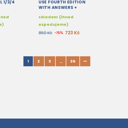
L 1/3/4
USE FOURTH EDITION
WITH ANSWERS +
INTERACTIVE EBOOK
hned
skladem (ihned
e)
expedujeme)
723 Kč
850 Kč
-15%
1
2
3
36
…