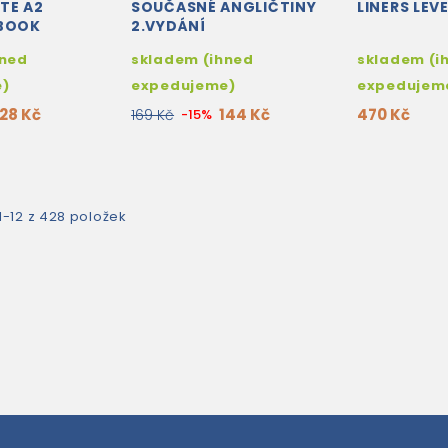
TE A2
SOUČASNÉ ANGLIČTINY
LINERS LEVE
 BOOK
2.VYDÁNÍ
hned
skladem (ihned
skladem (i
e)
expedujeme)
expedujem
128 Kč
144 Kč
470 Kč
169 Kč
-15%
1-12 z 428 položek