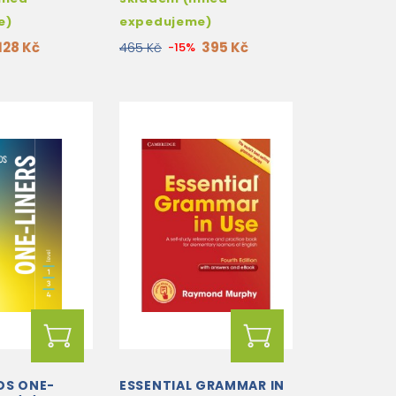
e)
expedujeme)
128 Kč
395 Kč
465 Kč
-15%
DS ONE-
ESSENTIAL GRAMMAR IN