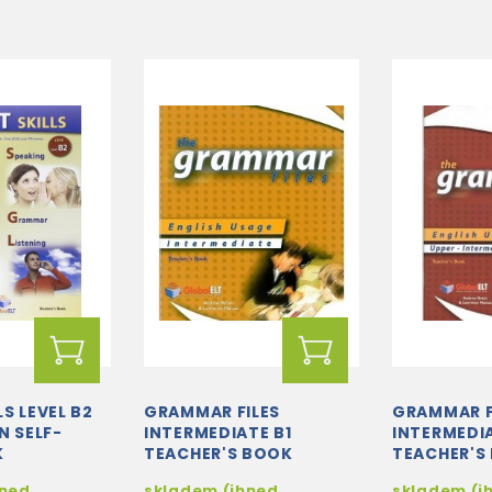
S LEVEL B2
GRAMMAR FILES
GRAMMAR F
N SELF-
INTERMEDIATE B1
INTERMEDI
K
TEACHER'S BOOK
TEACHER'S
hned
skladem (ihned
skladem (i