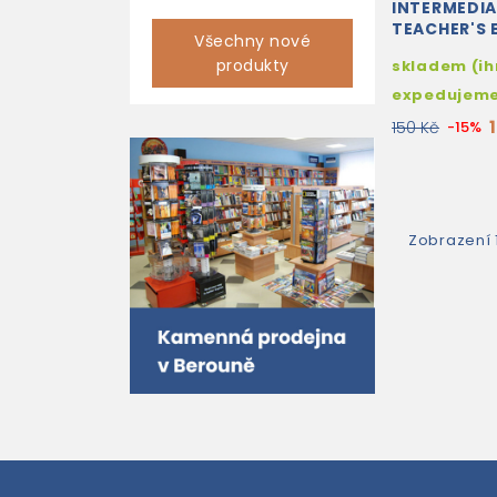
INTERMEDIA
TEACHER'S
Všechny nové
produkty
skladem (i
expedujem
150 Kč
-15%
Zobrazení 