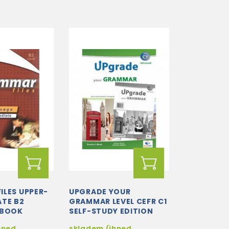
ILES UPPER-
UPGRADE YOUR
ATE B2
GRAMMAR LEVEL CEFR C1
 BOOK
SELF-STUDY EDITION
hned
skladem (ihned