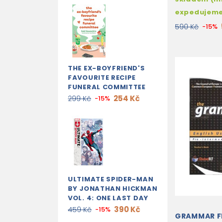
expedujem
590 Kč
-15%
THE EX-BOYFRIEND'S
FAVOURITE RECIPE
FUNERAL COMMITTEE
254 Kč
299 Kč
-15%
ULTIMATE SPIDER-MAN
BY JONATHAN HICKMAN
VOL. 4: ONE LAST DAY
390 Kč
459 Kč
-15%
GRAMMAR FI