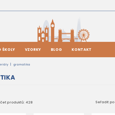
O ŠKOLY
VZORKY
BLOG
KONTAKT
riály
gramatika
TIKA
Seřadit po
čet produktů: 428