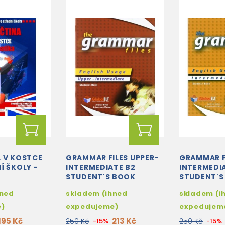
 V KOSTCE
GRAMMAR FILES UPPER-
GRAMMAR F
Í ŠKOLY -
INTERMEDIATE B2
INTERMEDIA
STUDENT'S BOOK
STUDENT'S
hned
skladem (ihned
skladem (i
e)
expedujeme)
expedujem
195 Kč
213 Kč
250 Kč
-15%
250 Kč
-15%