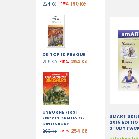
190 Kč
224 Kč
-15%
DK TOP 10 PRAGUE
254 Kč
299 Kč
-15%
USBORNE FIRST
SMART SKILL
ENCYCLOPEDIA OF
2015 EDITIO
DINOSAURS
STUDY PAC
254 Kč
299 Kč
-15%
skladem (i