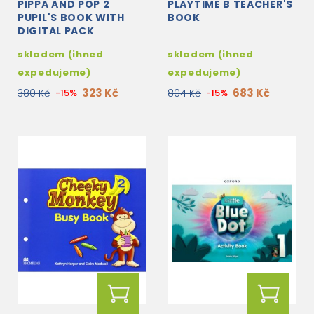
PIPPA AND POP 2
PLAYTIME B TEACHER'S
PUPIL'S BOOK WITH
BOOK
DIGITAL PACK
skladem (ihned
skladem (ihned
expedujeme)
expedujeme)
323 Kč
683 Kč
380 Kč
-15%
804 Kč
-15%