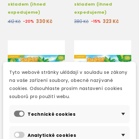
skladem (ihned
skladem (ihned
expedujeme)
expedujeme)
330 Kč
323 Kč
412 Kč
-20%
380 Kč
-15%
Tyto webové stránky ukládají v souladu se zákony
na vaše zařízení soubory, obecně nazývané
cookies. Odsouhlaste prosím nastavení cookies
souborů pro použití webu.
Technické cookies
SUPER SAFARI 2
SUPER SAFARI 2 PUPIL'S
ACTIVITY BOOK
BOOK + DVD-ROM
Analytické cookies