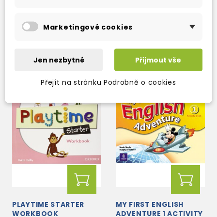
skladem (ihned
skladem (ihned
Marketingové cookies
expedujeme)
expedujeme)
166 Kč
323 Kč
195 Kč
-15%
380 Kč
-15%
Jen nezbytné
Přijmout vše
Přejít na stránku Podrobně o cookies
AKCE!
PLAYTIME STARTER
MY FIRST ENGLISH
WORKBOOK
ADVENTURE 1 ACTIVITY