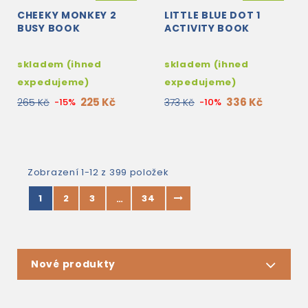
CHEEKY MONKEY 2
LITTLE BLUE DOT 1
BUSY BOOK
ACTIVITY BOOK
skladem (ihned
skladem (ihned
expedujeme)
expedujeme)
225 Kč
336 Kč
265 Kč
-15%
373 Kč
-10%
Zobrazení 1-12 z 399 položek
1
2
3
34
…
Nové produkty