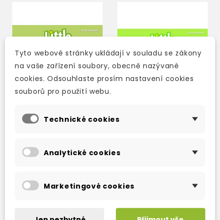
Tyto webové stránky ukládají v souladu se zákony
na vaše zařízení soubory, obecně nazývané
cookies. Odsouhlaste prosím nastavení cookies
souborů pro použití webu.
Technické cookies
LITTLE FRIENDS CLASS
LITTLE FRIENDS
BOOK
FLASHCARDS
Analytické cookies
2-3 týdny
2-3 týdny
Marketingové cookies
282 Kč
345 Kč
332 Kč
-15%
406 Kč
-15%
Jen nezbytné
Přijmout vše