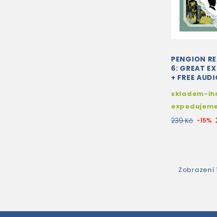
PENGION RE
6: GREAT E
+ FREE AUD
DIGITAL VE
skladem-ih
expedujem
239 Kč
-15%
Zobrazení 1