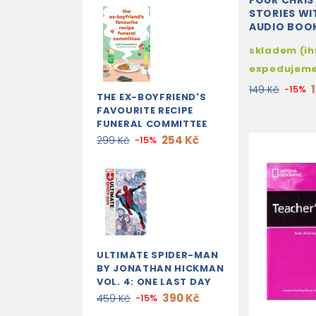
FOUR CHRI
STORIES WI
AUDIO BOO
skladem (i
expedujem
149 Kč
-15%
THE EX-BOYFRIEND'S
FAVOURITE RECIPE
FUNERAL COMMITTEE
254 Kč
299 Kč
-15%
ULTIMATE SPIDER-MAN
BY JONATHAN HICKMAN
VOL. 4: ONE LAST DAY
390 Kč
459 Kč
-15%