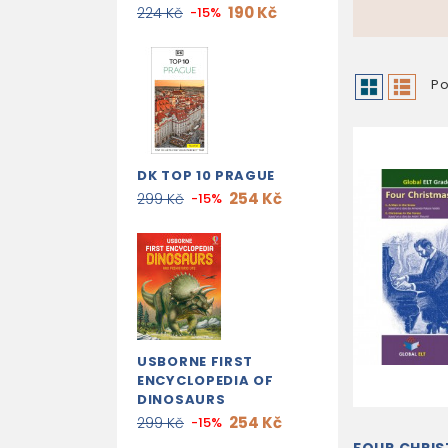
190 Kč
224 Kč
-15%
Po
DK TOP 10 PRAGUE
254 Kč
299 Kč
-15%
USBORNE FIRST
ENCYCLOPEDIA OF
DINOSAURS
254 Kč
299 Kč
-15%