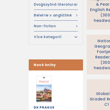
& Pea
Dvojjazyčná literatura
English R
(30
Beletrie v angličtině
headwo
Non-fiction
Více kategorií
Natio
Geogra
Footpr
Reader
(30
Nové knihy
headwo
Global
Graded R
C1
DK PRAGUE