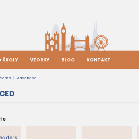
O ŠKOLY
VZORKY
BLOG
KONTAKT
četba
Advanced
CED
ie
Readers