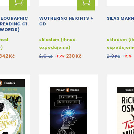
GEOGRAPHIC
WUTHERING HEIGHTS +
SILAS MARN
READING C1
CD
DWORDS)
 BOOK
hned
skladem (ihned
skladem (i
e)
expedujeme)
expedujem
342 Kč
230 Kč
270 Kč
-15%
270 Kč
-15%