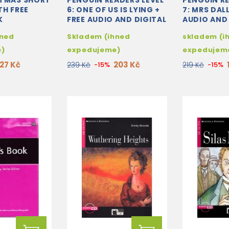
STMAS SHORT
PENGUIN READERS LEVEL
PENGUIN RE
TH FREE
6: ONE OF US IS LYING +
7: MRS DAL
K
FREE AUDIO AND DIGITAL
AUDIO AND
VERSION
VERSION
hned
Skladem (ihned
skladem (i
e)
expedujeme)
expedujem
127 Kč
203 Kč
239 Kč
-15%
219 Kč
-15%