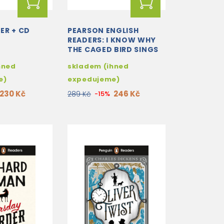
ER + CD
PEARSON ENGLISH
READERS: I KNOW WHY
THE CAGED BIRD SINGS
hned
skladem (ihned
e)
expedujeme)
230 Kč
246 Kč
289 Kč
-15%