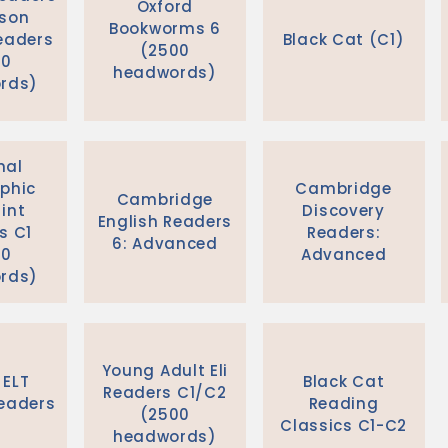
Oxford
rson
Bookworms 6
eaders
Black Cat (C1)
(2500
00
headwords)
rds)
nal
phic
Cambridge
Cambridge
int
Discovery
English Readers
s C1
Readers:
6: Advanced
00
Advanced
rds)
Young Adult Eli
 ELT
Black Cat
Readers C1/C2
eaders
Reading
(2500
Classics C1-C2
headwords)