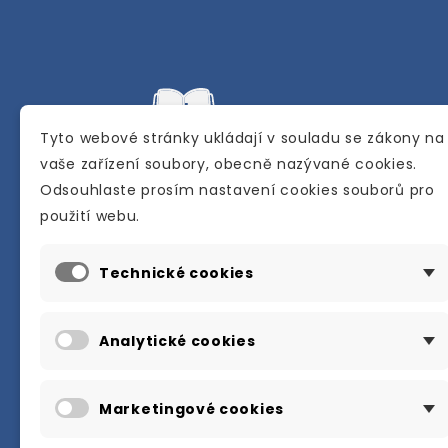
Tyto webové stránky ukládají v souladu se zákony na
vaše zařízení soubory, obecně nazývané cookies.
Odsouhlaste prosím nastavení cookies souborů pro
Internetové a kamenné knihkupectví se
použití webu.
sídlem v Berouně. Specializuje se na pro
materiálů určených pro studium a výuku
Technické cookies
anglického jazyka.
Karly Machové 48 Beroun 266 01
Analytické cookies
+420 734 302 908
info@englishbooks.cz
Marketingové cookies