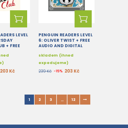
ADERS LEVEL
PENGUIN READERS LEVEL
RSDAY
6: OLIVER TWIST + FREE
B + FREE
AUDIO AND DIGITAL
 DIGITAL
VERSION
hned
skladem (ihned
e)
expedujeme)
203 Kč
203 Kč
239 Kč
-15%
1
2
3
12
…