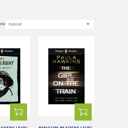

dle:
Vybrat