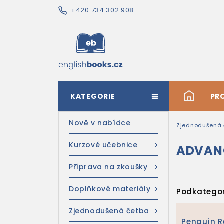
+420 734 302 908
KATEGORIE
#
PR
Nově v nabídce
Zjednodušená 
Kurzové učebnice
ADVAN
Příprava na zkoušky
Doplňkové materiály
Podkategor
Zjednodušená četba
Penguin 