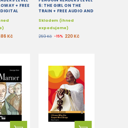
ADERS LEVEL
PENGUIN READERS LEVEL
LOWAY + FREE
6: THE GIRL ON THE
 DIGITAL
TRAIN + FREE AUDIO AND
DIGITAL VERSION
hned
Skladem (ihned
e)
expedujeme)
186 Kč
220 Kč
259 Kč
-15%