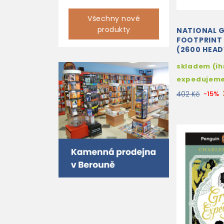
Všechny nové
produkty
NATIONAL 
FOOTPRINT 
(2600 HEA
TEACHER'S
skladem (i
expedujem
402 Kč
-15%