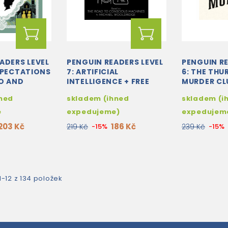
ADERS LEVEL
PENGUIN READERS LEVEL
PENGUIN RE
XPECTATIONS
7: ARTIFICIAL
6: THE THU
IO AND
INTELLIGENCE + FREE
MURDER CLU
RSION
AUDIO AND DIGITAL
AUDIO AND
ned
skladem (ihned
skladem (i
VERSION
VERSION
e
expedujeme)
expedujem
203 Kč
186 Kč
219 Kč
-15%
239 Kč
-15%
-12 z 134 položek