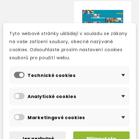
Tyto webové stránky ukládají v souladu se zákony
na vaše zařízení soubory, obecně nazývané
cookies. Odsouhlaste prosím nastavení cookies
souborů pro použití webu.
Technické cookies
COMMUNICATE 1
STUDENT’S
Analytické cookies
COURSEBOOK
3-5 dní
Marketingové cookies
509 Kč
599 Kč
-15%
Jen nezbytné
Přijmout vše