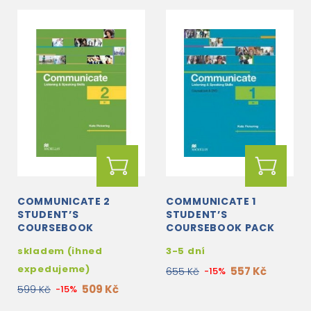
COMMUNICATE 2
COMMUNICATE 1
STUDENT’S
STUDENT’S
COURSEBOOK
COURSEBOOK PACK
(BOOK + DVD)
skladem (ihned
3-5 dní
expedujeme)
557 Kč
655 Kč
-15%
509 Kč
599 Kč
-15%