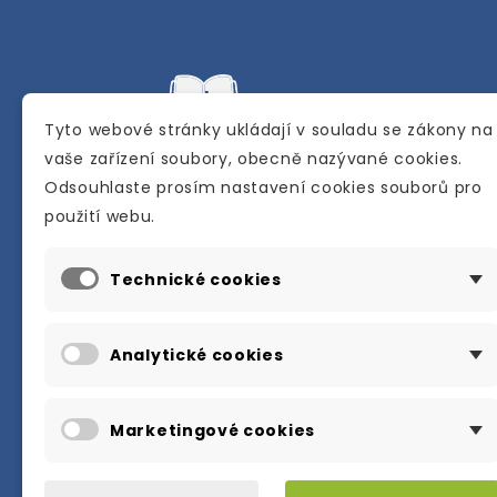
Tyto webové stránky ukládají v souladu se zákony na
vaše zařízení soubory, obecně nazývané cookies.
Odsouhlaste prosím nastavení cookies souborů pro
Internetové a kamenné knihkupectví se
použití webu.
sídlem v Berouně. Specializuje se na pro
materiálů určených pro studium a výuku
Technické cookies
anglického jazyka.
Karly Machové 48 Beroun 266 01
Analytické cookies
+420 734 302 908
info@englishbooks.cz
Marketingové cookies