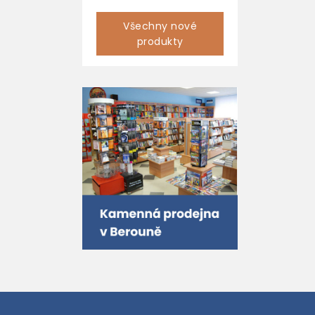
Všechny nové
produkty