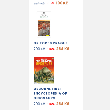
190 Kč
224 Kč
-15%
DK TOP 10 PRAGUE
254 Kč
299 Kč
-15%
USBORNE FIRST
ENCYCLOPEDIA OF
DINOSAURS
254 Kč
299 Kč
-15%