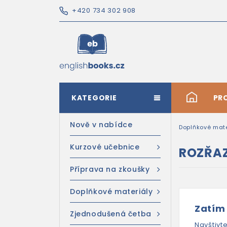
+420 734 302 908
KATEGORIE
#
PR
Nově v nabídce
Doplňkové mate
Kurzové učebnice
ROZŘAZ
Příprava na zkoušky
Doplňkové materiály
Zatím
Zjednodušená četba
Navštivt