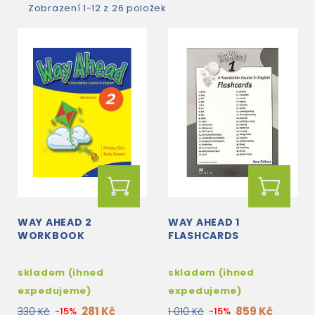
Zobrazení 1-12 z 26 položek
WAY AHEAD 2
WAY AHEAD 1
WORKBOOK
FLASHCARDS
skladem (ihned
skladem (ihned
expedujeme)
expedujeme)
281 Kč
859 Kč
330 Kč
-15%
1 010 Kč
-15%