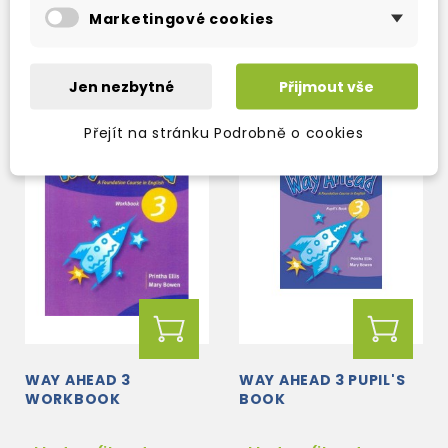
expedujeme)
expedujeme)
Marketingové cookies
330 Kč
289 Kč
388 Kč
-15%
340 Kč
-15%
Jen nezbytné
Přijmout vše
Přejít na stránku Podrobně o cookies
WAY AHEAD 3
WAY AHEAD 3 PUPIL'S
WORKBOOK
BOOK