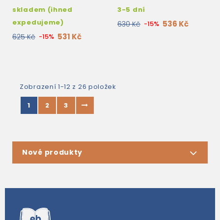
skladem (ihned
3-5 dní
expedujeme)
536 Kč
630 Kč
-15%
531 Kč
625 Kč
-15%
Zobrazení 1-12 z 26 položek
1
2
3
Nové produkty