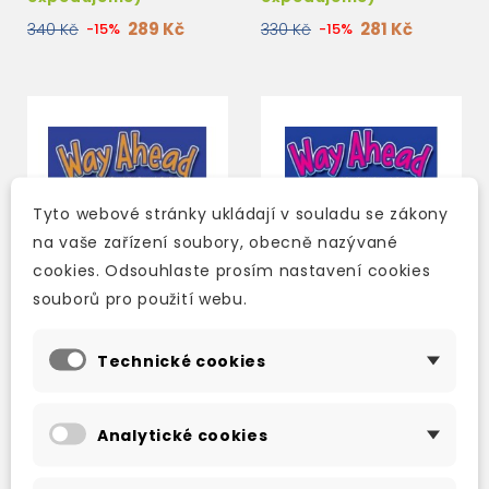
289 Kč
281 Kč
340 Kč
-15%
330 Kč
-15%
Tyto webové stránky ukládají v souladu se zákony
na vaše zařízení soubory, obecně nazývané
cookies. Odsouhlaste prosím nastavení cookies
souborů pro použití webu.
Technické cookies
WAY AHEAD 6 PUPIL'S
WAY AHEAD 5
BOOK
PRACTICE BOOK
Analytické cookies
skladem (ihned
skladem (ihned